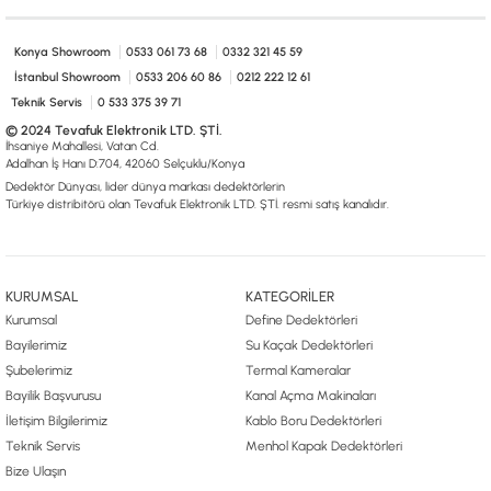
0533 061 73 68
0533 206 6086
0212 222 12 61
0332 321 45 59
© 2024 Tevafuk Elektronik LTD. ŞTİ.
Konya Showroom
0533 061 73 68
0332 321 45 59
Dedektör Dünyası, lider dünya markası dedektörlerin
Türkiye distribitörü olan Tevafuk Elektronik LTD. ŞTİ. resmi satış kanalıdır.
İstanbul Showroom
0533 206 60 86
0212 222 12 61
Teknik Servis
0 533 375 39 71
© 2024 Tevafuk Elektronik LTD. ŞTİ.
İhsaniye Mahallesi, Vatan Cd.
Adalhan İş Hanı D:704, 42060 Selçuklu/Konya
Dedektör Dünyası, lider dünya markası dedektörlerin
Türkiye distribitörü olan Tevafuk Elektronik LTD. ŞTİ. resmi satış kanalıdır.
KURUMSAL
KATEGORİLER
Kurumsal
Define Dedektörleri
Bayilerimiz
Su Kaçak Dedektörleri
Şubelerimiz
Termal Kameralar
Bayilik Başvurusu
Kanal Açma Makinaları
İletişim Bilgilerimiz
Kablo Boru Dedektörleri
Teknik Servis
Menhol Kapak Dedektörleri
Bize Ulaşın