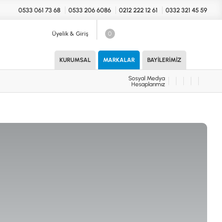
0533 061 73 68
0533 206 6086
0212 222 12 61
0332 321 45 59
Üyelik & Giriş
0
Sosyal Medya
Hesaplarımız
KURUMSAL
MARKALAR
BAYILERIMIZ
Sosyal Medya
Hesaplarımız
KONYA Showroom
UARLAR (MARKA)
İhasaniye Mahallesi Vatan Caddesi
Adalhan İş Hanı 15/704 Selçuklu/KONYA
DEDEKTÖR
ICS
B
T
H
İSTANBUL Showroom
H.Rıfat PAşa Mah. Yüzer Havuz Sk. Perpa
Ticaret Merkezi B Blok Kat: 5 No: 160 Şişli/