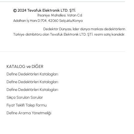
© 2024 Tevafuk Elektronik LTD. ŞTİ.
İhsaniye Mahallesi, Vatan Cd.
Adalhan İş Hanı D:704, 42060 Selçuklu/Konya
Dedektör Dünyası, lider dünya markası dedektörlerin
Türkiye distribitörü olan Tevafuk Elektronik LTD. ŞTİ. resmi satış kanalıdır.
KATALOG ve DİĞER
Define Dedektörleri Katalogları
Define Dedektörleri Katalogları
Define Dedektörleri Katalogları
Sıkça Sorulan Sorular
Fiyat Teklifi Talep Formu
Define Arama Yönetmeliği