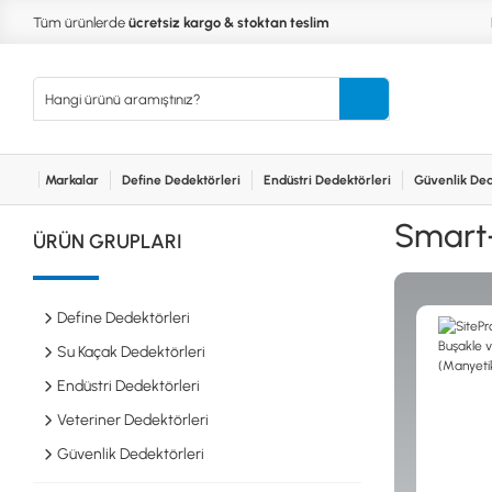
Tüm ürünlerde
ücretsiz kargo & stoktan teslim
Markalar
Define Dedektörleri
Endüstri Dedektörleri
Güvenlik Ded
Kurumsal
Markalar
Bayilerimiz
Teknik Servis
İlet
MARKALAR
KULLA
Smart-
ÜRÜN GRUPLARI
XP
NUGGE
RUTUS DEDEKTÖR
PİNPOİ
Define
FISHER
PULSE 
Dedektörleri
Define Dedektörleri
TEKNETICS
SU GEÇ
MINELAB
TEK PA
Su Kaçak Dedektörleri
GARRETT
YENİ B
Endüstri Dedektörleri
NOKTA
Endüstri
Veteriner Dedektörleri
Dedektörleri
LORENZ
DETECH
Güvenlik Dedektörleri