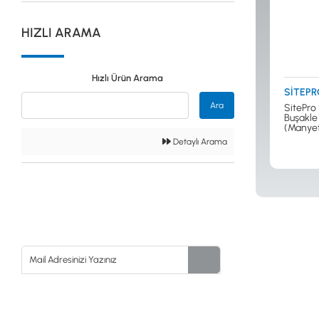
Güvenlik
HIZLI ARAMA
Dedektörleri
Hızlı Ürün Arama
SİTEPR
Altın Eleme
Ara
SitePro
Kitleri
Buşakle
(Manyet
Detaylı Arama
0533 061 73 68
0533 206 6086
0212 222 12 61
0332 321 45 59