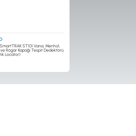
O
 SmartTRAK ST101 Vana, Menhol,
 ve Rögar Kapağı Tespit Dedektörü
ik Locator)