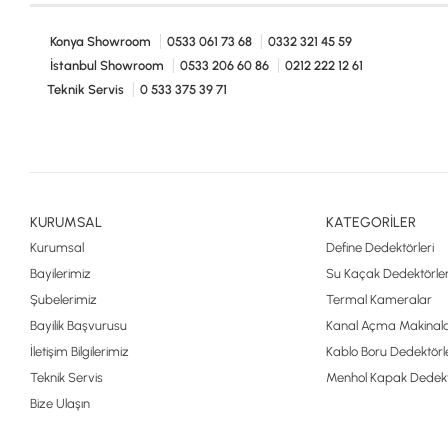
Konya Showroom
0533 061 73 68
0332 321 45 59
İstanbul Showroom
0533 206 60 86
0212 222 12 61
Teknik Servis
0 533 375 39 71
KURUMSAL
KATEGORİLER
Kurumsal
Define Dedektörleri
Bayilerimiz
Su Kaçak Dedektörler
Şubelerimiz
Termal Kameralar
Bayilik Başvurusu
Kanal Açma Makinala
İletişim Bilgilerimiz
Kablo Boru Dedektörle
Teknik Servis
Menhol Kapak Dedekt
Bize Ulaşın