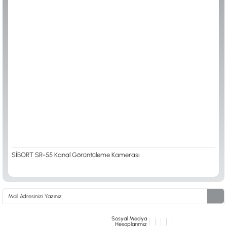
ALTIN ELEME KİTLERİ
XP
ANA ÜNİTELER
RUTUS DEDEKTÖR
ARAMA BAŞLIKLARI
FISHER
BAŞLIK KORUMA KILIFLARI
TEKNETICS
BATARYA, PİL ve ŞARJ ALETLERİ
MINELAB
KULAKLIKLAR VE KULAKLIK BAĞLANTI
GARRETT
AKSESUARLARI
NOKTA
ŞAFTLAR VE ŞAFT AKSESUARLARI
DETECH
SU ALTI VE DİĞER AKSESUARLAR
TAŞIMA ÇANTASI &BULUNTU KESESİ &
KILIFLAR
KONYA Showroom
İSTANBUL Showroom
İhasaniye Mahallesi Vatan Caddesi Adalhan
H.Rıfat PAşa Mah. Yüzer Havuz Sk. Perpa
İş Hanı 15/704 Selçuklu/KONYA
Ticaret Merkezi B Blok Kat: 5 No: 160 Şişli/
İSTANBUL
SİBORT SR-55 Kanal Görüntüleme Kamerası
Sosyal Medya
Hesaplarımız