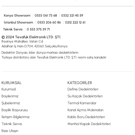
0533 061 73 68
0533 206 6086
0212 222 12 61
0332 321 45 59
© 2024 Tevafuk Elektronik LTD. ŞTİ.
Konya Showroom
0533 061 73 68
0332 321 45 59
Dedektör Dünyası, lider dünya markası dedektörlerin
Türkiye distribitörü olan Tevafuk Elektronik LTD. ŞTİ. resmi satış kanalıdır.
İstanbul Showroom
0533 206 60 86
0212 222 12 61
Teknik Servis
0 533 375 39 71
© 2024 Tevafuk Elektronik LTD. ŞTİ.
İhsaniye Mahallesi, Vatan Cd.
Adalhan İş Hanı D:704, 42060 Selçuklu/Konya
Dedektör Dünyası, lider dünya markası dedektörlerin
Türkiye distribitörü olan Tevafuk Elektronik LTD. ŞTİ. resmi satış kanalıdır.
KURUMSAL
KATEGORİLER
Kurumsal
Define Dedektörleri
Bayilerimiz
Su Kaçak Dedektörleri
Şubelerimiz
Termal Kameralar
Bayilik Başvurusu
Kanal Açma Makinaları
İletişim Bilgilerimiz
Kablo Boru Dedektörleri
Teknik Servis
Menhol Kapak Dedektörleri
Bize Ulaşın