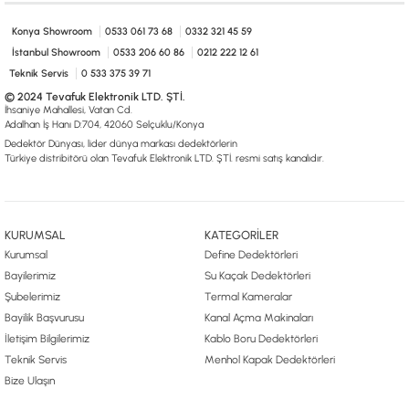
0533 061 73 68
0533 206 6086
0212 222 12 61
0332 321 45 59
© 2024 Tevafuk Elektronik LTD. ŞTİ.
Konya Showroom
0533 061 73 68
0332 321 45 59
Dedektör Dünyası, lider dünya markası dedektörlerin
İstanbul Showroom
0533 206 60 86
0212 222 12 61
Türkiye distribitörü olan Tevafuk Elektronik LTD. ŞTİ. resmi satış kanalıdır.
Teknik Servis
0 533 375 39 71
© 2024 Tevafuk Elektronik LTD. ŞTİ.
İhsaniye Mahallesi, Vatan Cd.
Adalhan İş Hanı D:704, 42060 Selçuklu/Konya
Dedektör Dünyası, lider dünya markası dedektörlerin
Türkiye distribitörü olan Tevafuk Elektronik LTD. ŞTİ. resmi satış kanalıdır.
KURUMSAL
KATEGORİLER
Kurumsal
Define Dedektörleri
Bayilerimiz
Su Kaçak Dedektörleri
Şubelerimiz
Termal Kameralar
Bayilik Başvurusu
Kanal Açma Makinaları
İletişim Bilgilerimiz
Kablo Boru Dedektörleri
Teknik Servis
Menhol Kapak Dedektörleri
Bize Ulaşın