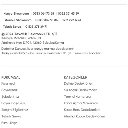
0533 061 73 68
0533 206 6086
0212 222 12 61
0332 321 45 59
© 2024 Tevafuk Elektronik LTD. ŞTİ.
Konya Showroom
0533 061 73 68
0332 321 45 59
Dedektör Dünyası, lider dünya markası dedektörlerin
Türkiye distribitörü olan Tevafuk Elektronik LTD. ŞTİ. resmi satış kanalıdır.
İstanbul Showroom
0533 206 60 86
0212 222 12 61
Teknik Servis
0 533 375 39 71
© 2024 Tevafuk Elektronik LTD. ŞTİ.
İhsaniye Mahallesi, Vatan Cd.
Adalhan İş Hanı D:704, 42060 Selçuklu/Konya
Dedektör Dünyası, lider dünya markası dedektörlerin
Türkiye distribitörü olan Tevafuk Elektronik LTD. ŞTİ. resmi satış kanalıdır.
KURUMSAL
KATEGORİLER
Kurumsal
Define Dedektörleri
Bayilerimiz
Su Kaçak Dedektörleri
Şubelerimiz
Termal Kameralar
Bayilik Başvurusu
Kanal Açma Makinaları
İletişim Bilgilerimiz
Kablo Boru Dedektörleri
Teknik Servis
Menhol Kapak Dedektörleri
Bize Ulaşın