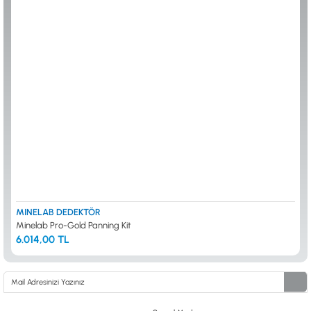
ALTIN ELEME KİTLERİ
XP
ANA ÜNİTELER
RUTUS DEDEKTÖR
ARAMA BAŞLIKLARI
FISHER
BAŞLIK KORUMA KILIFLARI
TEKNETICS
BATARYA, PİL ve ŞARJ ALETLERİ
MINELAB
KULAKLIKLAR VE KULAKLIK BAĞLANTI
GARRETT
AKSESUARLARI
NOKTA
ŞAFTLAR VE ŞAFT AKSESUARLARI
DETECH
SU ALTI VE DİĞER AKSESUARLAR
TAŞIMA ÇANTASI &BULUNTU KESESİ &
KILIFLAR
KONYA Showroom
İSTANBUL Showroom
İhasaniye Mahallesi Vatan Caddesi Adalhan
H.Rıfat PAşa Mah. Yüzer Havuz Sk. Perpa
İş Hanı 15/704 Selçuklu/KONYA
Ticaret Merkezi B Blok Kat: 5 No: 160 Şişli/
İSTANBUL
MINELAB DEDEKTÖR
Minelab Pro-Gold Panning Kit
6.014,00 TL