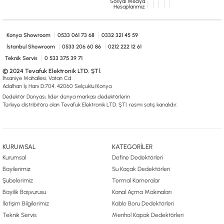
Sosyal Medya
0533 061 73 68
0533 206 6086
0212 222 12 61
0332 321 45 59
Hesaplarımız
© 2024 Tevafuk Elektronik LTD. ŞTİ.
Dedektör Dünyası, lider dünya markası dedektörlerin
Türkiye distribitörü olan Tevafuk Elektronik LTD. ŞTİ. resmi satış kanalıdır.
Konya Showroom
0533 061 73 68
0332 321 45 59
İstanbul Showroom
0533 206 60 86
0212 222 12 61
Teknik Servis
0 533 375 39 71
© 2024 Tevafuk Elektronik LTD. ŞTİ.
İhsaniye Mahallesi, Vatan Cd.
Adalhan İş Hanı D:704, 42060 Selçuklu/Konya
Dedektör Dünyası, lider dünya markası dedektörlerin
Türkiye distribitörü olan Tevafuk Elektronik LTD. ŞTİ. resmi satış kanalıdır.
KURUMSAL
KATEGORİLER
Kurumsal
Define Dedektörleri
Bayilerimiz
Su Kaçak Dedektörleri
Şubelerimiz
Termal Kameralar
Bayilik Başvurusu
Kanal Açma Makinaları
İletişim Bilgilerimiz
Kablo Boru Dedektörleri
Teknik Servis
Menhol Kapak Dedektörleri