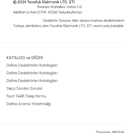
© 2024 Tevafuk Elektronik LTD. ŞTİ.
İhsaniye Mahallesi, Vatan Cd.
Adalhan İş Hanı D:704, 42060 Selçuklu/Konya
Dedektör Dünyası, lider dünya markası dedektörlerin
Türkiye distribitörü olan Tevafuk Elektronik LTD. ŞTİ. resmi satış kanalıdır.
KATALOG ve DİĞER
Define Dedektörleri Katalogları
Define Dedektörleri Katalogları
Define Dedektörleri Katalogları
Sıkça Sorulan Sorular
Fiyat Teklifi Talep Formu
Define Arama Yönetmeliği
Tasarım, INVIVA