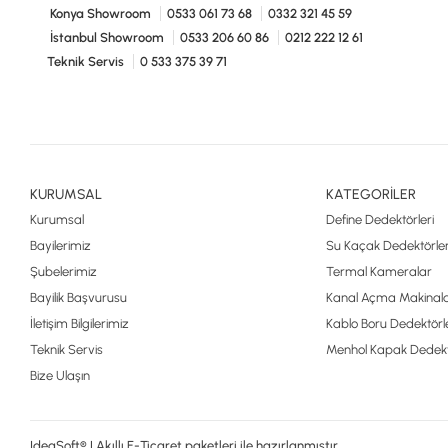
Konya Showroom
0533 061 73 68
0332 321 45 59
İstanbul Showroom
0533 206 60 86
0212 222 12 61
Teknik Servis
0 533 375 39 71
KURUMSAL
KATEGORİLER
Kurumsal
Define Dedektörleri
Bayilerimiz
Su Kaçak Dedektörler
Şubelerimiz
Termal Kameralar
Bayilik Başvurusu
Kanal Açma Makinala
İletişim Bilgilerimiz
Kablo Boru Dedektörle
Teknik Servis
Menhol Kapak Dedekt
Bize Ulaşın
IdeaSoft® | Akıllı E-Ticaret paketleri ile hazırlanmıştır.