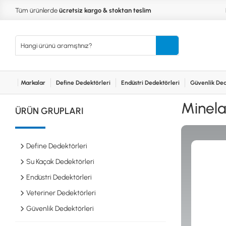
Tüm ürünlerde
ücretsiz kargo & stoktan teslim
Markalar
Define Dedektörleri
Endüstri Dedektörleri
Güvenlik Ded
Kurumsal
Markalar
Bayilerimiz
Teknik Servis
İlet
MARKALAR
KULLA
Minelab
ÜRÜN GRUPLARI
XP
NUGGE
RUTUS DEDEKTÖR
PİNPOİ
Define
FISHER
PULSE 
Dedektörleri
Define Dedektörleri
TEKNETICS
SU GEÇ
MINELAB
TEK PA
Su Kaçak Dedektörleri
GARRETT
YENİ B
Endüstri Dedektörleri
NOKTA
Endüstri
Veteriner Dedektörleri
Dedektörleri
LORENZ
DETECH
Güvenlik Dedektörleri