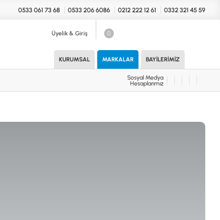
0533 061 73 68
0533 206 6086
0212 222 12 61
0332 321 45 59
Üyelik & Giriş
0
Sosyal Medya
Hesaplarımız
KURUMSAL
MARKALAR
BAYILERIMIZ
Sosyal Medya
Hesaplarımız
KONYA Showroom
UARLAR (MARKA)
İhasaniye Mahallesi Vatan Caddesi
Adalhan İş Hanı 15/704 Selçuklu/KONYA
DEDEKTÖR
ICS
B
T
H
İSTANBUL Showroom
H.Rıfat PAşa Mah. Yüzer Havuz Sk. Perpa
Ticaret Merkezi B Blok Kat: 5 No: 160 Şişli/