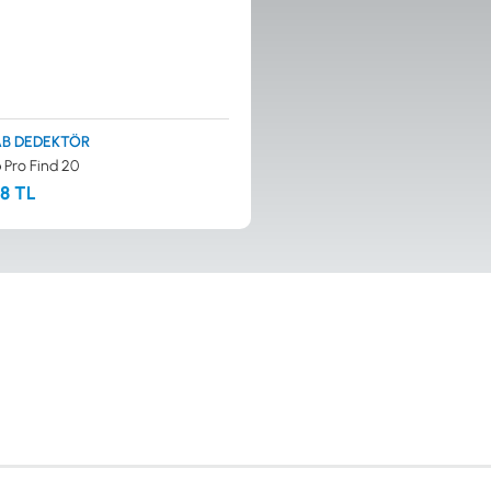
B DEDEKTÖR
 Pro Find 20
28 TL