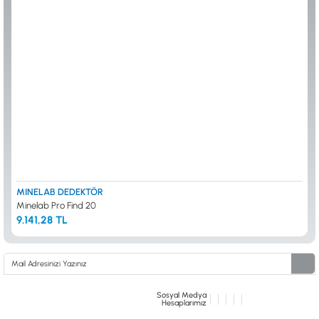
ALTIN ELEME KİTLERİ
XP
ANA ÜNİTELER
RUTUS DEDEKTÖR
ARAMA BAŞLIKLARI
FISHER
BAŞLIK KORUMA KILIFLARI
TEKNETICS
BATARYA, PİL ve ŞARJ ALETLERİ
MINELAB
KULAKLIKLAR VE KULAKLIK BAĞLANTI
GARRETT
AKSESUARLARI
NOKTA
ŞAFTLAR VE ŞAFT AKSESUARLARI
DETECH
SU ALTI VE DİĞER AKSESUARLAR
TAŞIMA ÇANTASI &BULUNTU KESESİ &
KILIFLAR
KONYA Showroom
İSTANBUL Showroom
İhasaniye Mahallesi Vatan Caddesi Adalhan
H.Rıfat PAşa Mah. Yüzer Havuz Sk. Perpa
MINELAB DEDEKTÖR
İş Hanı 15/704 Selçuklu/KONYA
Ticaret Merkezi B Blok Kat: 5 No: 160 Şişli/
Minelab Pro Find 20
İSTANBUL
9.141,28 TL
Sosyal Medya
Hesaplarımız