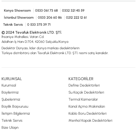
0533 061 73 68
0533 206 6086
0212 222 12 61
0332 321 45 59
© 2024 Tevafuk Elektronik LTD. ŞTİ.
Konya Showroom
0533 061 73 68
0332 321 45 59
Dedektör Dünyası, lider dünya markası dedektörlerin
İstanbul Showroom
0533 206 60 86
0212 222 12 61
Türkiye distribitörü olan Tevafuk Elektronik LTD. ŞTİ. resmi satış kanalıdır.
Teknik Servis
0 533 375 39 71
© 2024 Tevafuk Elektronik LTD. ŞTİ.
İhsaniye Mahallesi, Vatan Cd.
Adalhan İş Hanı D:704, 42060 Selçuklu/Konya
Dedektör Dünyası, lider dünya markası dedektörlerin
Türkiye distribitörü olan Tevafuk Elektronik LTD. ŞTİ. resmi satış kanalıdır.
KURUMSAL
KATEGORİLER
Kurumsal
Define Dedektörleri
Bayilerimiz
Su Kaçak Dedektörleri
Şubelerimiz
Termal Kameralar
Bayilik Başvurusu
Kanal Açma Makinaları
İletişim Bilgilerimiz
Kablo Boru Dedektörleri
Teknik Servis
Menhol Kapak Dedektörleri
Bize Ulaşın