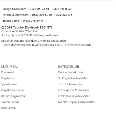
0533 061 73 68
0533 206 6086
0212 222 12 61
0332 321 45 59
© 2024 Tevafuk Elektronik LTD. ŞTİ.
Konya Showroom
0533 061 73 68
0332 321 45 59
Dedektör Dünyası, lider dünya markası dedektörlerin
İstanbul Showroom
0533 206 60 86
0212 222 12 61
Türkiye distribitörü olan Tevafuk Elektronik LTD. ŞTİ. resmi satış kanalıdır.
Teknik Servis
0 533 375 39 71
© 2024 Tevafuk Elektronik LTD. ŞTİ.
İhsaniye Mahallesi, Vatan Cd.
Adalhan İş Hanı D:704, 42060 Selçuklu/Konya
Dedektör Dünyası, lider dünya markası dedektörlerin
Türkiye distribitörü olan Tevafuk Elektronik LTD. ŞTİ. resmi satış kanalıdır.
KURUMSAL
KATEGORİLER
Kurumsal
Define Dedektörleri
Bayilerimiz
Su Kaçak Dedektörleri
Şubelerimiz
Termal Kameralar
Bayilik Başvurusu
Kanal Açma Makinaları
İletişim Bilgilerimiz
Kablo Boru Dedektörleri
Teknik Servis
Menhol Kapak Dedektörleri
Bize Ulaşın