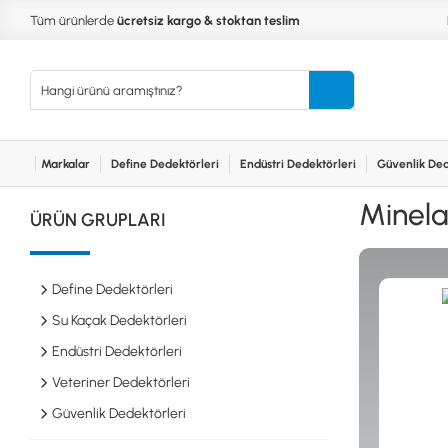
Tüm ürünlerde
ücretsiz kargo & stoktan teslim
Markalar
Define Dedektörleri
Endüstri Dedektörleri
Güvenlik Ded
Kurumsal
Markalar
Bayilerimiz
Teknik Servis
İlet
MARKALAR
KULLA
Minela
ÜRÜN GRUPLARI
XP
NUGGE
RUTUS DEDEKTÖR
PİNPOİ
Define
FISHER
PULSE 
Dedektörleri
Define Dedektörleri
TEKNETICS
SU GEÇ
MINELAB
TEK PA
Su Kaçak Dedektörleri
GARRETT
YENİ B
Endüstri Dedektörleri
NOKTA
Endüstri
Veteriner Dedektörleri
Dedektörleri
LORENZ
DETECH
Güvenlik Dedektörleri