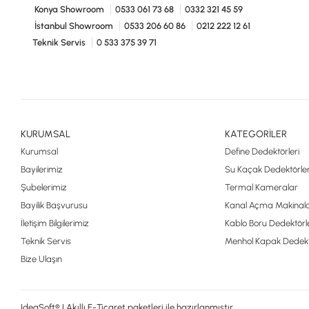
Konya Showroom
0533 061 73 68
0332 321 45 59
İstanbul Showroom
0533 206 60 86
0212 222 12 61
Teknik Servis
0 533 375 39 71
KURUMSAL
KATEGORİLER
Kurumsal
Define Dedektörleri
Bayilerimiz
Su Kaçak Dedektörler
Şubelerimiz
Termal Kameralar
Bayilik Başvurusu
Kanal Açma Makinala
İletişim Bilgilerimiz
Kablo Boru Dedektörle
Teknik Servis
Menhol Kapak Dedekt
Bize Ulaşın
IdeaSoft® | Akıllı E-Ticaret paketleri ile hazırlanmıştır.