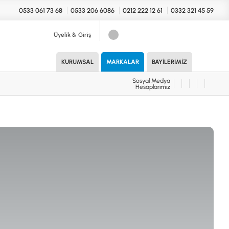
0533 061 73 68
0533 206 6086
0212 222 12 61
0332 321 45 59
Üyelik & Giriş
Sosyal Medya
Hesaplarımız
KURUMSAL
MARKALAR
BAYILERIMIZ
Sosyal Medya
Hesaplarımız
KONYA Showroom
UARLAR (MARKA)
İhasaniye Mahallesi Vatan Caddesi
Adalhan İş Hanı 15/704 Selçuklu/KONYA
DEDEKTÖR
ICS
B
T
H
İSTANBUL Showroom
H.Rıfat PAşa Mah. Yüzer Havuz Sk. Perpa
Ticaret Merkezi B Blok Kat: 5 No: 160 Şişli/