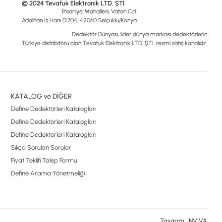
© 2024 Tevafuk Elektronik LTD. ŞTİ.
İhsaniye Mahallesi, Vatan Cd.
Adalhan İş Hanı D:704, 42060 Selçuklu/Konya
Dedektör Dünyası, lider dünya markası dedektörlerin
Türkiye distribitörü olan Tevafuk Elektronik LTD. ŞTİ. resmi satış kanalıdır.
KATALOG ve DİĞER
Define Dedektörleri Katalogları
Define Dedektörleri Katalogları
Define Dedektörleri Katalogları
Sıkça Sorulan Sorular
Fiyat Teklifi Talep Formu
Define Arama Yönetmeliği
Tasarım, INVIVA