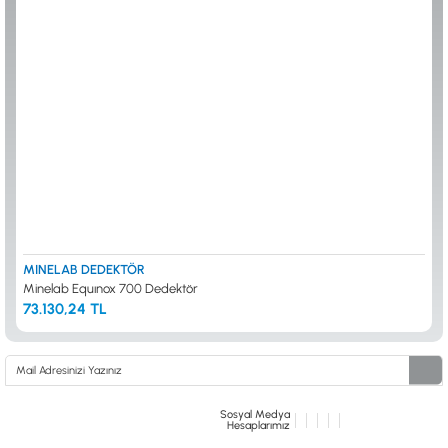
ALTIN ELEME KİTLERİ
XP
ANA ÜNİTELER
RUTUS DEDEKTÖR
ARAMA BAŞLIKLARI
FISHER
BAŞLIK KORUMA KILIFLARI
TEKNETICS
BATARYA, PİL ve ŞARJ ALETLERİ
MINELAB
KULAKLIKLAR VE KULAKLIK BAĞLANTI
GARRETT
AKSESUARLARI
NOKTA
ŞAFTLAR VE ŞAFT AKSESUARLARI
DETECH
SU ALTI VE DİĞER AKSESUARLAR
TAŞIMA ÇANTASI &BULUNTU KESESİ &
KILIFLAR
KONYA Showroom
İSTANBUL Showroom
İhasaniye Mahallesi Vatan Caddesi Adalhan
H.Rıfat PAşa Mah. Yüzer Havuz Sk. Perpa
MINELAB DEDEKTÖR
İş Hanı 15/704 Selçuklu/KONYA
Ticaret Merkezi B Blok Kat: 5 No: 160 Şişli/
Minelab Equınox 700 Dedektör
İSTANBUL
73.130,24 TL
Sosyal Medya
Hesaplarımız