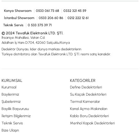
0533 061 73 68
0533 206 6086
0212 222 12 61
0332 321 45 59
© 2024 Tevafuk Elektronik LTD. ŞTİ.
Konya Showroom
0533 061 73 68
0332 321 45 59
Dedektör Dünyası, lider dünya markası dedektörlerin
İstanbul Showroom
0533 206 60 86
0212 222 12 61
Türkiye distribitörü olan Tevafuk Elektronik LTD. ŞTİ. resmi satış kanalıdır.
Teknik Servis
0 533 375 39 71
© 2024 Tevafuk Elektronik LTD. ŞTİ.
İhsaniye Mahallesi, Vatan Cd.
Adalhan İş Hanı D:704, 42060 Selçuklu/Konya
Dedektör Dünyası, lider dünya markası dedektörlerin
Türkiye distribitörü olan Tevafuk Elektronik LTD. ŞTİ. resmi satış kanalıdır.
KURUMSAL
KATEGORİLER
Kurumsal
Define Dedektörleri
Bayilerimiz
Su Kaçak Dedektörleri
Şubelerimiz
Termal Kameralar
Bayilik Başvurusu
Kanal Açma Makinaları
İletişim Bilgilerimiz
Kablo Boru Dedektörleri
Teknik Servis
Menhol Kapak Dedektörleri
Bize Ulaşın