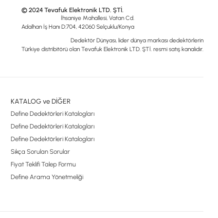
© 2024 Tevafuk Elektronik LTD. ŞTİ.
İhsaniye Mahallesi, Vatan Cd.
Adalhan İş Hanı D:704, 42060 Selçuklu/Konya
Dedektör Dünyası, lider dünya markası dedektörlerin
Türkiye distribitörü olan Tevafuk Elektronik LTD. ŞTİ. resmi satış kanalıdır.
KATALOG ve DİĞER
Define Dedektörleri Katalogları
Define Dedektörleri Katalogları
Define Dedektörleri Katalogları
Sıkça Sorulan Sorular
Fiyat Teklifi Talep Formu
Define Arama Yönetmeliği