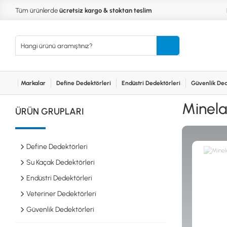
Tüm ürünlerde
ücretsiz kargo & stoktan teslim
Markalar
Define Dedektörleri
Endüstri Dedektörleri
Güvenlik Ded
Kurumsal
Markalar
Bayilerimiz
Teknik Servis
İlet
MARKALAR
KULLA
Minela
ÜRÜN GRUPLARI
XP
NUGGE
RUTUS DEDEKTÖR
PİNPOİ
Define
FISHER
PULSE 
Dedektörleri
Define Dedektörleri
TEKNETICS
SU GEÇ
MINELAB
TEK PA
Su Kaçak Dedektörleri
GARRETT
YENİ B
Endüstri Dedektörleri
NOKTA
Endüstri
Veteriner Dedektörleri
Dedektörleri
LORENZ
DETECH
Güvenlik Dedektörleri