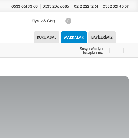
0533 061 73 68
0533 206 6086
0212 222 12 61
0332 321 45 59
Üyelik & Giriş
0
Sosyal Medya
Hesaplarımız
KURUMSAL
MARKALAR
BAYILERIMIZ
Sosyal Medya
Hesaplarımız
KONYA Showroom
UARLAR (MARKA)
İhasaniye Mahallesi Vatan Caddesi
Adalhan İş Hanı 15/704 Selçuklu/KONYA
DEDEKTÖR
ICS
B
T
H
İSTANBUL Showroom
H.Rıfat PAşa Mah. Yüzer Havuz Sk. Perpa
Ticaret Merkezi B Blok Kat: 5 No: 160 Şişli/