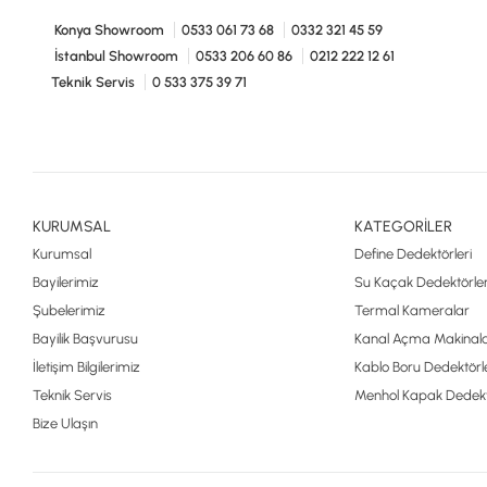
Konya Showroom
0533 061 73 68
0332 321 45 59
İstanbul Showroom
0533 206 60 86
0212 222 12 61
Teknik Servis
0 533 375 39 71
KURUMSAL
KATEGORİLER
Kurumsal
Define Dedektörleri
Bayilerimiz
Su Kaçak Dedektörler
Şubelerimiz
Termal Kameralar
Bayilik Başvurusu
Kanal Açma Makinala
İletişim Bilgilerimiz
Kablo Boru Dedektörle
Teknik Servis
Menhol Kapak Dedekt
Bize Ulaşın