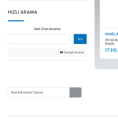
Güvenlik
HIZLI ARAMA
Dedektörleri
Hızlı Ürün Arama
MINELA
Altın Eleme
Ara
Minelab 
Kitleri
Başlık
17.315
Detaylı Arama
0533 061 73 68
0533 206 6086
0212 222 12 61
0332 321 45 59