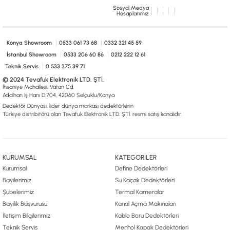
0533 061 73 68
0533 206 6086
0212 222 12 61
0332 321 45 59
Sosyal Medya
Hesaplarımız
© 2024 Tevafuk Elektronik LTD. ŞTİ.
Dedektör Dünyası, lider dünya markası dedektörlerin
Türkiye distribitörü olan Tevafuk Elektronik LTD. ŞTİ. resmi satış kanalıdır.
Konya Showroom
0533 061 73 68
0332 321 45 59
İstanbul Showroom
0533 206 60 86
0212 222 12 61
Teknik Servis
0 533 375 39 71
© 2024 Tevafuk Elektronik LTD. ŞTİ.
İhsaniye Mahallesi, Vatan Cd.
Adalhan İş Hanı D:704, 42060 Selçuklu/Konya
Dedektör Dünyası, lider dünya markası dedektörlerin
Türkiye distribitörü olan Tevafuk Elektronik LTD. ŞTİ. resmi satış kanalıdır.
KURUMSAL
KATEGORİLER
Kurumsal
Define Dedektörleri
Bayilerimiz
Su Kaçak Dedektörleri
Şubelerimiz
Termal Kameralar
Bayilik Başvurusu
Kanal Açma Makinaları
İletişim Bilgilerimiz
Kablo Boru Dedektörleri
Teknik Servis
Menhol Kapak Dedektörleri