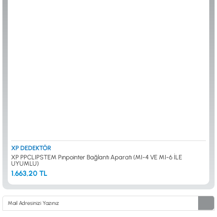
ALTIN ELEME KİTLERİ
XP
ANA ÜNİTELER
RUTUS DEDEKTÖR
ARAMA BAŞLIKLARI
FISHER
BAŞLIK KORUMA KILIFLARI
TEKNETICS
BATARYA, PİL ve ŞARJ ALETLERİ
MINELAB
KULAKLIKLAR VE KULAKLIK BAĞLANTI
GARRETT
AKSESUARLARI
NOKTA
ŞAFTLAR VE ŞAFT AKSESUARLARI
DETECH
SU ALTI VE DİĞER AKSESUARLAR
TAŞIMA ÇANTASI &BULUNTU KESESİ &
KILIFLAR
KONYA Showroom
İSTANBUL Showroom
İhasaniye Mahallesi Vatan Caddesi Adalhan
H.Rıfat PAşa Mah. Yüzer Havuz Sk. Perpa
İş Hanı 15/704 Selçuklu/KONYA
Ticaret Merkezi B Blok Kat: 5 No: 160 Şişli/
İSTANBUL
XP DEDEKTÖR
XP PPCLIPSTEM Pınpointer Bağlantı Aparatı (MI-4 VE MI-6 İLE
UYUMLU)
1.663,20 TL