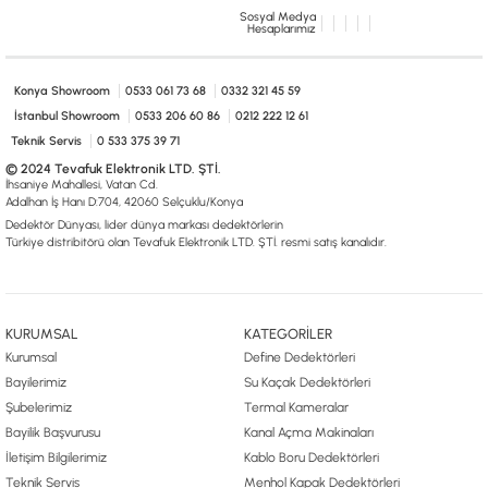
Sosyal Medya
Hesaplarımız
Konya Showroom
0533 061 73 68
0332 321 45 59
İstanbul Showroom
0533 206 60 86
0212 222 12 61
Teknik Servis
0 533 375 39 71
© 2024 Tevafuk Elektronik LTD. ŞTİ.
İhsaniye Mahallesi, Vatan Cd.
Adalhan İş Hanı D:704, 42060 Selçuklu/Konya
Dedektör Dünyası, lider dünya markası dedektörlerin
Türkiye distribitörü olan Tevafuk Elektronik LTD. ŞTİ. resmi satış kanalıdır.
KURUMSAL
KATEGORİLER
Kurumsal
Define Dedektörleri
Bayilerimiz
Su Kaçak Dedektörleri
Şubelerimiz
Termal Kameralar
Bayilik Başvurusu
Kanal Açma Makinaları
İletişim Bilgilerimiz
Kablo Boru Dedektörleri
Teknik Servis
Menhol Kapak Dedektörleri