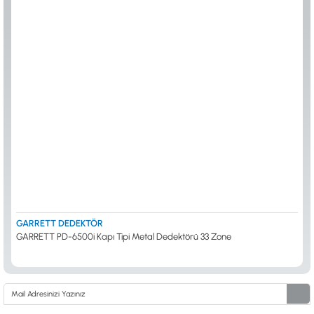
0533 061 73 68
0533 206 6086
0212 222 12 61
0332 321 45 59
© 2024 Tevafuk Elektronik LTD. ŞTİ.
Dedektör Dünyası, lider dünya markası dedektörlerin
Türkiye distribitörü olan Tevafuk Elektronik LTD. ŞTİ. resmi satış kanalıdır.
GARRETT DEDEKTÖR
GARRETT PD-6500i Kapı Tipi Metal Dedektörü 33 Zone