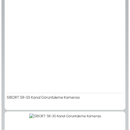
0533 061 73 68
0533 206 6086
0212 222 12 61
0332 321 45 59
© 2024 Tevafuk Elektronik LTD. ŞTİ.
Dedektör Dünyası, lider dünya markası dedektörlerin
Türkiye distribitörü olan Tevafuk Elektronik LTD. ŞTİ. resmi satış kanalıdır.
SİBORT SR-55 Kanal Görüntüleme Kamerası