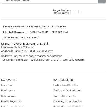
Sosyal Medya
Hesaplarımız
Konya Showroom
0533 061 73 68
0332 321 45 59
İstanbul Showroom
0533 206 60 86
0212 222 12 61
Teknik Servis
0 533 375 39 71
© 2024 Tevafuk Elektronik LTD. ŞTİ.
İhsaniye Mahallesi, Vatan Cd.
Adalhan İş Hanı D:704, 42060 Selçuklu/Konya
Dedektör Dünyası, lider dünya markası dedektörlerin
Türkiye distribitörü olan Tevafuk Elektronik LTD. ŞTİ. resmi satış kanalıdır.
KURUMSAL
KATEGORİLER
Kurumsal
Define Dedektörleri
Bayilerimiz
Su Kaçak Dedektörleri
Şubelerimiz
Termal Kameralar
Bayilik Başvurusu
Kanal Açma Makinaları