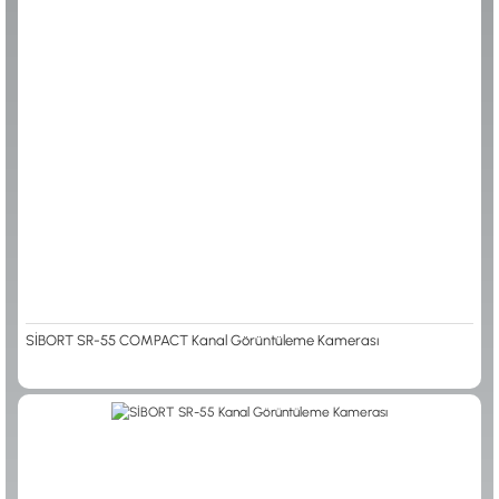
ALTIN ELEME KİTLERİ
XP
ANA ÜNİTELER
RUTUS DEDEKTÖR
ARAMA BAŞLIKLARI
FISHER
BAŞLIK KORUMA KILIFLARI
TEKNETICS
BATARYA, PİL ve ŞARJ ALETLERİ
MINELAB
KULAKLIKLAR VE KULAKLIK BAĞLANTI
GARRETT
AKSESUARLARI
NOKTA
ŞAFTLAR VE ŞAFT AKSESUARLARI
DETECH
SU ALTI VE DİĞER AKSESUARLAR
TAŞIMA ÇANTASI &BULUNTU KESESİ &
KILIFLAR
KONYA Showroom
İSTANBUL Showroom
İhasaniye Mahallesi Vatan Caddesi Adalhan
H.Rıfat PAşa Mah. Yüzer Havuz Sk. Perpa
İş Hanı 15/704 Selçuklu/KONYA
Ticaret Merkezi B Blok Kat: 5 No: 160 Şişli/
İSTANBUL
SİBORT SR-55 COMPACT Kanal Görüntüleme Kamerası