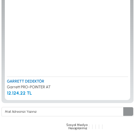
ALTIN ELEME KİTLERİ
XP
ANA ÜNİTELER
RUTUS DEDEKTÖR
ARAMA BAŞLIKLARI
FISHER
BAŞLIK KORUMA KILIFLARI
TEKNETICS
BATARYA, PİL ve ŞARJ ALETLERİ
MINELAB
KULAKLIKLAR VE KULAKLIK BAĞLANTI
GARRETT
AKSESUARLARI
NOKTA
ŞAFTLAR VE ŞAFT AKSESUARLARI
DETECH
SU ALTI VE DİĞER AKSESUARLAR
TAŞIMA ÇANTASI &BULUNTU KESESİ &
KILIFLAR
KONYA Showroom
İSTANBUL Showroom
İhasaniye Mahallesi Vatan Caddesi Adalhan
H.Rıfat PAşa Mah. Yüzer Havuz Sk. Perpa
GARRETT DEDEKTÖR
İş Hanı 15/704 Selçuklu/KONYA
Ticaret Merkezi B Blok Kat: 5 No: 160 Şişli/
Garrett PRO-POINTER AT
İSTANBUL
12.124,22 TL
Sosyal Medya
Hesaplarımız