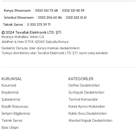
0533 061 73 68
0533 206 6086
0212 222 12 61
0332 321 45 59
© 2024 Tevafuk Elektronik LTD. ŞTİ.
Konya Showroom
0533 061 73 68
0332 321 45 59
Dedektör Dünyası, lider dünya markası dedektörlerin
İstanbul Showroom
0533 206 60 86
0212 222 12 61
Türkiye distribitörü olan Tevafuk Elektronik LTD. ŞTİ. resmi satış kanalıdır.
Teknik Servis
0 533 375 39 71
© 2024 Tevafuk Elektronik LTD. ŞTİ.
İhsaniye Mahallesi, Vatan Cd.
Adalhan İş Hanı D:704, 42060 Selçuklu/Konya
Dedektör Dünyası, lider dünya markası dedektörlerin
Türkiye distribitörü olan Tevafuk Elektronik LTD. ŞTİ. resmi satış kanalıdır.
KURUMSAL
KATEGORİLER
Kurumsal
Define Dedektörleri
Bayilerimiz
Su Kaçak Dedektörleri
Şubelerimiz
Termal Kameralar
Bayilik Başvurusu
Kanal Açma Makinaları
İletişim Bilgilerimiz
Kablo Boru Dedektörleri
Teknik Servis
Menhol Kapak Dedektörleri
Bize Ulaşın