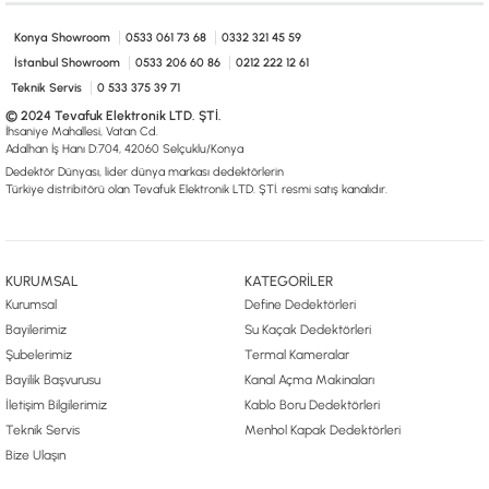
0533 061 73 68
0533 206 6086
0212 222 12 61
0332 321 45 59
© 2024 Tevafuk Elektronik LTD. ŞTİ.
Konya Showroom
0533 061 73 68
0332 321 45 59
Dedektör Dünyası, lider dünya markası dedektörlerin
İstanbul Showroom
0533 206 60 86
0212 222 12 61
Türkiye distribitörü olan Tevafuk Elektronik LTD. ŞTİ. resmi satış kanalıdır.
Teknik Servis
0 533 375 39 71
© 2024 Tevafuk Elektronik LTD. ŞTİ.
İhsaniye Mahallesi, Vatan Cd.
Adalhan İş Hanı D:704, 42060 Selçuklu/Konya
Dedektör Dünyası, lider dünya markası dedektörlerin
Türkiye distribitörü olan Tevafuk Elektronik LTD. ŞTİ. resmi satış kanalıdır.
KURUMSAL
KATEGORİLER
Kurumsal
Define Dedektörleri
Bayilerimiz
Su Kaçak Dedektörleri
Şubelerimiz
Termal Kameralar
Bayilik Başvurusu
Kanal Açma Makinaları
İletişim Bilgilerimiz
Kablo Boru Dedektörleri
Teknik Servis
Menhol Kapak Dedektörleri
Bize Ulaşın