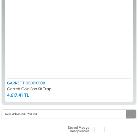
ALTIN ELEME KİTLERİ
XP
ANA ÜNİTELER
RUTUS DEDEKTÖR
ARAMA BAŞLIKLARI
FISHER
BAŞLIK KORUMA KILIFLARI
TEKNETICS
BATARYA, PİL ve ŞARJ ALETLERİ
MINELAB
KULAKLIKLAR VE KULAKLIK BAĞLANTI
GARRETT
AKSESUARLARI
NOKTA
ŞAFTLAR VE ŞAFT AKSESUARLARI
DETECH
SU ALTI VE DİĞER AKSESUARLAR
TAŞIMA ÇANTASI &BULUNTU KESESİ &
KILIFLAR
KONYA Showroom
İSTANBUL Showroom
İhasaniye Mahallesi Vatan Caddesi Adalhan
H.Rıfat PAşa Mah. Yüzer Havuz Sk. Perpa
GARRETT DEDEKTÖR
İş Hanı 15/704 Selçuklu/KONYA
Ticaret Merkezi B Blok Kat: 5 No: 160 Şişli/
Garrett Gold Pan Kit Trap
İSTANBUL
4.617,41 TL
Sosyal Medya
Hesaplarımız