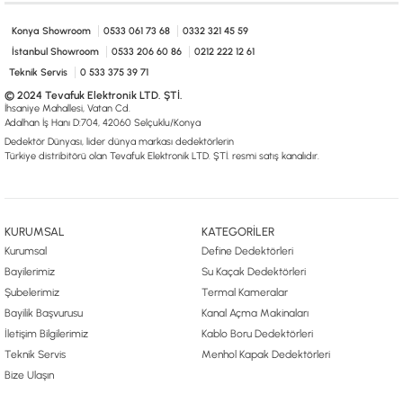
0533 061 73 68
0533 206 6086
0212 222 12 61
0332 321 45 59
© 2024 Tevafuk Elektronik LTD. ŞTİ.
Konya Showroom
0533 061 73 68
0332 321 45 59
Dedektör Dünyası, lider dünya markası dedektörlerin
İstanbul Showroom
0533 206 60 86
0212 222 12 61
Türkiye distribitörü olan Tevafuk Elektronik LTD. ŞTİ. resmi satış kanalıdır.
Teknik Servis
0 533 375 39 71
© 2024 Tevafuk Elektronik LTD. ŞTİ.
İhsaniye Mahallesi, Vatan Cd.
Adalhan İş Hanı D:704, 42060 Selçuklu/Konya
Dedektör Dünyası, lider dünya markası dedektörlerin
Türkiye distribitörü olan Tevafuk Elektronik LTD. ŞTİ. resmi satış kanalıdır.
KURUMSAL
KATEGORİLER
Kurumsal
Define Dedektörleri
Bayilerimiz
Su Kaçak Dedektörleri
Şubelerimiz
Termal Kameralar
Bayilik Başvurusu
Kanal Açma Makinaları
İletişim Bilgilerimiz
Kablo Boru Dedektörleri
Teknik Servis
Menhol Kapak Dedektörleri
Bize Ulaşın