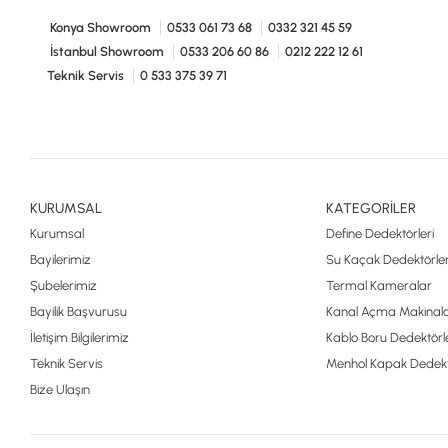
Konya Showroom
0533 061 73 68
0332 321 45 59
İstanbul Showroom
0533 206 60 86
0212 222 12 61
Teknik Servis
0 533 375 39 71
KURUMSAL
KATEGORİLER
Kurumsal
Define Dedektörleri
Bayilerimiz
Su Kaçak Dedektörler
Şubelerimiz
Termal Kameralar
Bayilik Başvurusu
Kanal Açma Makinala
İletişim Bilgilerimiz
Kablo Boru Dedektörle
Teknik Servis
Menhol Kapak Dedekt
Bize Ulaşın