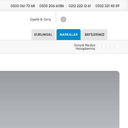
0533 061 73 68
0533 206 6086
0212 222 12 61
0332 321 45 59
Üyelik & Giriş
0
Sosyal Medya
Hesaplarımız
KURUMSAL
MARKALAR
BAYILERIMIZ
Sosyal Medya
Hesaplarımız
KONYA Showroom
UARLAR (MARKA)
İhasaniye Mahallesi Vatan Caddesi
Adalhan İş Hanı 15/704 Selçuklu/KONYA
DEDEKTÖR
ICS
B
T
H
İSTANBUL Showroom
H.Rıfat PAşa Mah. Yüzer Havuz Sk. Perpa
Ticaret Merkezi B Blok Kat: 5 No: 160 Şişli/