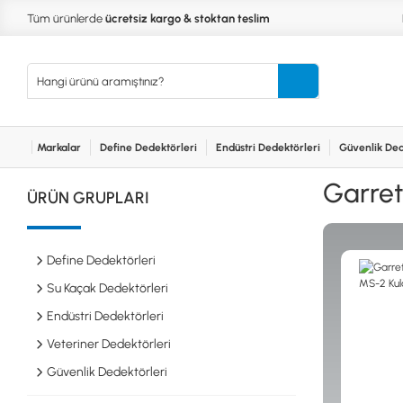
Tüm ürünlerde
ücretsiz kargo & stoktan teslim
Markalar
Define Dedektörleri
Endüstri Dedektörleri
Güvenlik Ded
Kurumsal
Markalar
Bayilerimiz
Teknik Servis
İlet
MARKALAR
KULLA
Garrett
ÜRÜN GRUPLARI
XP
NUGGE
RUTUS DEDEKTÖR
PİNPOİ
Define
FISHER
PULSE 
Dedektörleri
Define Dedektörleri
TEKNETICS
SU GEÇ
MINELAB
TEK PA
Su Kaçak Dedektörleri
GARRETT
YENİ B
Endüstri Dedektörleri
NOKTA
Endüstri
Veteriner Dedektörleri
Dedektörleri
LORENZ
DETECH
Güvenlik Dedektörleri