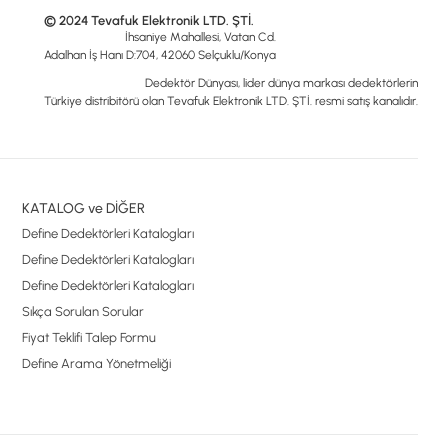
© 2024 Tevafuk Elektronik LTD. ŞTİ.
İhsaniye Mahallesi, Vatan Cd.
Adalhan İş Hanı D:704, 42060 Selçuklu/Konya
Dedektör Dünyası, lider dünya markası dedektörlerin
Türkiye distribitörü olan Tevafuk Elektronik LTD. ŞTİ. resmi satış kanalıdır.
KATALOG ve DİĞER
Define Dedektörleri Katalogları
Define Dedektörleri Katalogları
Define Dedektörleri Katalogları
Sıkça Sorulan Sorular
Fiyat Teklifi Talep Formu
Define Arama Yönetmeliği