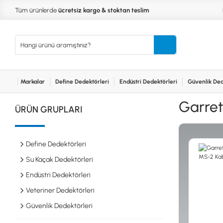
Tüm ürünlerde
ücretsiz kargo & stoktan teslim
Markalar
Define Dedektörleri
Endüstri Dedektörleri
Güvenlik Ded
Kurumsal
Markalar
Bayilerimiz
Teknik Servis
İlet
MARKALAR
KULLA
Garret
ÜRÜN GRUPLARI
XP
NUGGE
RUTUS DEDEKTÖR
PİNPOİ
Define
FISHER
PULSE 
Dedektörleri
Define Dedektörleri
TEKNETICS
SU GEÇ
MINELAB
TEK PA
Su Kaçak Dedektörleri
GARRETT
YENİ B
Endüstri Dedektörleri
NOKTA
Endüstri
Veteriner Dedektörleri
Dedektörleri
LORENZ
DETECH
Güvenlik Dedektörleri