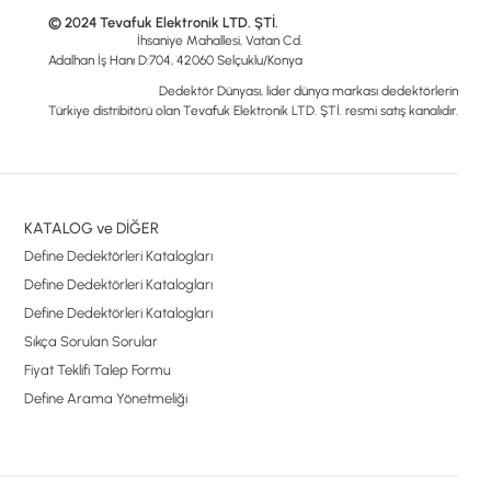
© 2024 Tevafuk Elektronik LTD. ŞTİ.
İhsaniye Mahallesi, Vatan Cd.
Adalhan İş Hanı D:704, 42060 Selçuklu/Konya
Dedektör Dünyası, lider dünya markası dedektörlerin
Türkiye distribitörü olan Tevafuk Elektronik LTD. ŞTİ. resmi satış kanalıdır.
KATALOG ve DİĞER
Define Dedektörleri Katalogları
Define Dedektörleri Katalogları
Define Dedektörleri Katalogları
Sıkça Sorulan Sorular
Fiyat Teklifi Talep Formu
Define Arama Yönetmeliği