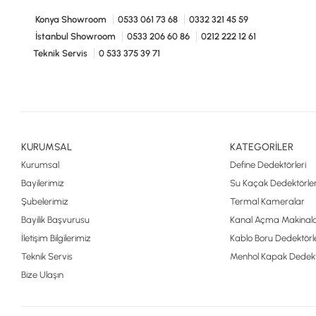
Konya Showroom
0533 061 73 68
0332 321 45 59
İstanbul Showroom
0533 206 60 86
0212 222 12 61
Teknik Servis
0 533 375 39 71
KURUMSAL
KATEGORİLER
Kurumsal
Define Dedektörleri
Bayilerimiz
Su Kaçak Dedektörler
Şubelerimiz
Termal Kameralar
Bayilik Başvurusu
Kanal Açma Makinala
İletişim Bilgilerimiz
Kablo Boru Dedektörle
Teknik Servis
Menhol Kapak Dedekt
Bize Ulaşın