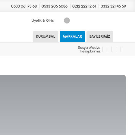
0533 061 73 68
0533 206 6086
0212 222 12 61
0332 321 45 59
Üyelik & Giriş
Sosyal Medya
Hesaplarımız
KURUMSAL
MARKALAR
BAYILERIMIZ
Sosyal Medya
Hesaplarımız
KONYA Showroom
UARLAR (MARKA)
İhasaniye Mahallesi Vatan Caddesi
Adalhan İş Hanı 15/704 Selçuklu/KONYA
DEDEKTÖR
ICS
B
T
H
İSTANBUL Showroom
H.Rıfat PAşa Mah. Yüzer Havuz Sk. Perpa
Ticaret Merkezi B Blok Kat: 5 No: 160 Şişli/