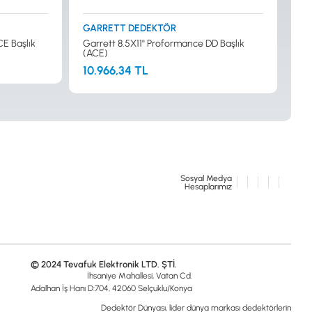
GARRETT DEDEKTÖR
CE Başlık
Garrett 8.5X11'' Proformance DD Başlık
(ACE)
10.966,34 TL
Sosyal Medya
Hesaplarımız
© 2024 Tevafuk Elektronik LTD. ŞTİ.
İhsaniye Mahallesi, Vatan Cd.
Adalhan İş Hanı D:704, 42060 Selçuklu/Konya
Dedektör Dünyası, lider dünya markası dedektörlerin