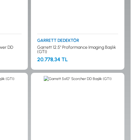
İSTANBUL
GARRETT DEDEKTÖR
ower DD
Garrett 12.5'' Proformance Imaging Başlık
(GTI)
20.778,34 TL
© 2024 Tevafuk Elektronik LTD. ŞTİ.
Dedektör Dünyası, lider dünya markası dedektörlerin
Türkiye distribitörü olan Tevafuk Elektronik LTD. ŞTİ. resmi satış kanalıdır.