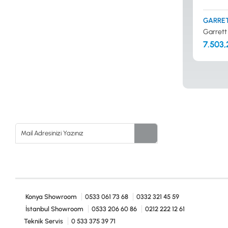
GARRE
Garrett
7.503,
Konya Showroom
0533 061 73 68
0332 321 45 59
İstanbul Showroom
0533 206 60 86
0212 222 12 61
Teknik Servis
0 533 375 39 71