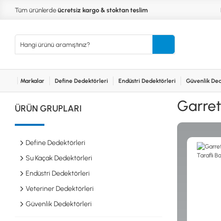
Tüm ürünlerde
ücretsiz kargo & stoktan teslim
Markalar
Define Dedektörleri
Endüstri Dedektörleri
Güvenlik Ded
Kurumsal
Markalar
Bayilerimiz
Teknik Servis
İlet
MARKALAR
KULLA
Garrett
ÜRÜN GRUPLARI
XP
NUGGE
RUTUS DEDEKTÖR
PİNPOİ
Define
FISHER
PULSE 
Dedektörleri
Define Dedektörleri
TEKNETICS
SU GEÇ
MINELAB
TEK PA
Su Kaçak Dedektörleri
GARRETT
YENİ B
Endüstri Dedektörleri
NOKTA
Endüstri
Veteriner Dedektörleri
Dedektörleri
LORENZ
DETECH
Güvenlik Dedektörleri