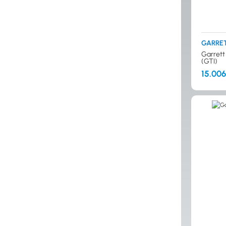
GARRE
Garrett 
(GTI)
15.006