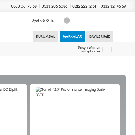
0533 061 73 68
0533 206 6086
0212 222 12 61
0332 321 45 59
Üyelik & Giriş
Sosyal Medya
Hesaplarımız
KURUMSAL
MARKALAR
BAYILERIMIZ
Sosyal Medya
Hesaplarımız
KONYA Showroom
UARLAR (MARKA)
İhasaniye Mahallesi Vatan Caddesi
Adalhan İş Hanı 15/704 Selçuklu/KONYA
DEDEKTÖR
ICS
B
T
H
İSTANBUL Showroom
H.Rıfat PAşa Mah. Yüzer Havuz Sk. Perpa
Ticaret Merkezi B Blok Kat: 5 No: 160 Şişli/