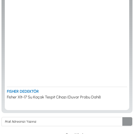
ALTIN ELEME KİTLERİ
XP
ANA ÜNİTELER
RUTUS DEDEKTÖR
ARAMA BAŞLIKLARI
FISHER
BAŞLIK KORUMA KILIFLARI
TEKNETICS
BATARYA, PİL ve ŞARJ ALETLERİ
MINELAB
KULAKLIKLAR VE KULAKLIK BAĞLANTI
GARRETT
AKSESUARLARI
NOKTA
ŞAFTLAR VE ŞAFT AKSESUARLARI
DETECH
SU ALTI VE DİĞER AKSESUARLAR
TAŞIMA ÇANTASI &BULUNTU KESESİ &
KILIFLAR
KONYA Showroom
İSTANBUL Showroom
İhasaniye Mahallesi Vatan Caddesi Adalhan
H.Rıfat PAşa Mah. Yüzer Havuz Sk. Perpa
İş Hanı 15/704 Selçuklu/KONYA
Ticaret Merkezi B Blok Kat: 5 No: 160 Şişli/
İSTANBUL
FISHER DEDEKTÖR
Fisher Xlt-17 Su Kaçak Tespit Cihazı (Duvar Probu Dahil)