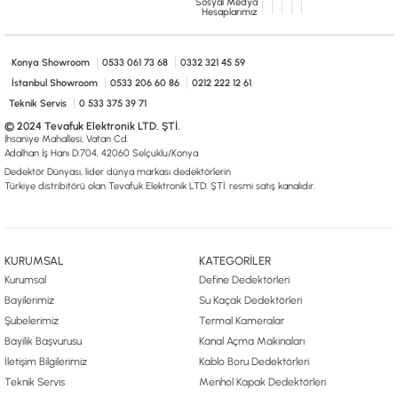
Sosyal Medya
0533 061 73 68
0533 206 6086
0212 222 12 61
0332 321 45 59
Hesaplarımız
© 2024 Tevafuk Elektronik LTD. ŞTİ.
Dedektör Dünyası, lider dünya markası dedektörlerin
Türkiye distribitörü olan Tevafuk Elektronik LTD. ŞTİ. resmi satış kanalıdır.
Konya Showroom
0533 061 73 68
0332 321 45 59
İstanbul Showroom
0533 206 60 86
0212 222 12 61
Teknik Servis
0 533 375 39 71
© 2024 Tevafuk Elektronik LTD. ŞTİ.
İhsaniye Mahallesi, Vatan Cd.
Adalhan İş Hanı D:704, 42060 Selçuklu/Konya
Dedektör Dünyası, lider dünya markası dedektörlerin
Türkiye distribitörü olan Tevafuk Elektronik LTD. ŞTİ. resmi satış kanalıdır.
KURUMSAL
KATEGORİLER
Kurumsal
Define Dedektörleri
Bayilerimiz
Su Kaçak Dedektörleri
Şubelerimiz
Termal Kameralar
Bayilik Başvurusu
Kanal Açma Makinaları
İletişim Bilgilerimiz
Kablo Boru Dedektörleri
Teknik Servis
Menhol Kapak Dedektörleri