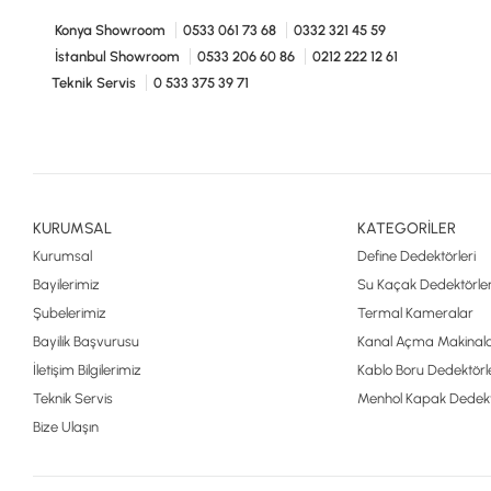
Konya Showroom
0533 061 73 68
0332 321 45 59
İstanbul Showroom
0533 206 60 86
0212 222 12 61
Teknik Servis
0 533 375 39 71
KURUMSAL
KATEGORİLER
Kurumsal
Define Dedektörleri
Bayilerimiz
Su Kaçak Dedektörler
Şubelerimiz
Termal Kameralar
Bayilik Başvurusu
Kanal Açma Makinala
İletişim Bilgilerimiz
Kablo Boru Dedektörle
Teknik Servis
Menhol Kapak Dedekt
Bize Ulaşın