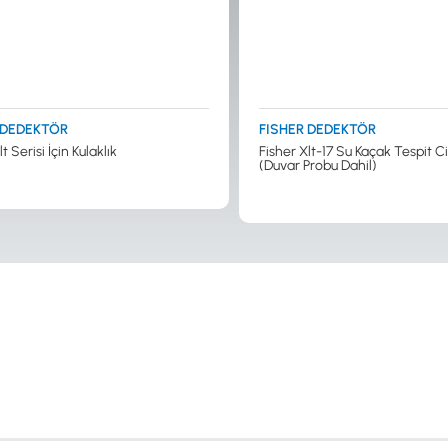
 DEDEKTÖR
FISHER DEDEKTÖR
t Serisi İçin Kulaklık
Fisher Xlt-17 Su Kaçak Tespit C
(Duvar Probu Dahil)