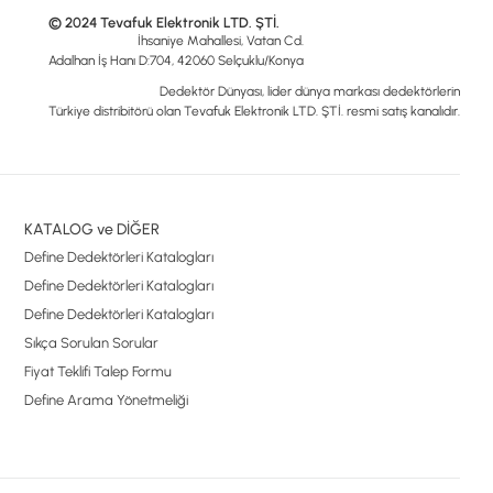
© 2024 Tevafuk Elektronik LTD. ŞTİ.
İhsaniye Mahallesi, Vatan Cd.
Adalhan İş Hanı D:704, 42060 Selçuklu/Konya
Dedektör Dünyası, lider dünya markası dedektörlerin
Türkiye distribitörü olan Tevafuk Elektronik LTD. ŞTİ. resmi satış kanalıdır.
KATALOG ve DİĞER
Define Dedektörleri Katalogları
Define Dedektörleri Katalogları
Define Dedektörleri Katalogları
Sıkça Sorulan Sorular
Fiyat Teklifi Talep Formu
Define Arama Yönetmeliği