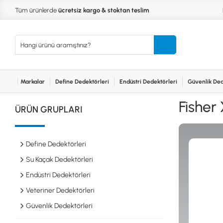
Tüm ürünlerde
ücretsiz kargo & stoktan teslim
Markalar
Define Dedektörleri
Endüstri Dedektörleri
Güvenlik Ded
Kurumsal
Markalar
Bayilerimiz
Teknik Servis
İlet
MARKALAR
KULLA
Fisher 
ÜRÜN GRUPLARI
XP
NUGGE
RUTUS DEDEKTÖR
PİNPOİ
Define
FISHER
PULSE 
Dedektörleri
Define Dedektörleri
TEKNETICS
SU GEÇ
MINELAB
TEK PA
Su Kaçak Dedektörleri
GARRETT
YENİ B
Endüstri Dedektörleri
NOKTA
Endüstri
Veteriner Dedektörleri
Dedektörleri
LORENZ
DETECH
Güvenlik Dedektörleri