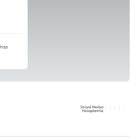
İSTANBUL
ihazı
© 2024 Tevafuk Elektronik LTD. ŞTİ.
Dedektör Dünyası, lider dünya markası dedektörlerin
Türkiye distribitörü olan Tevafuk Elektronik LTD. ŞTİ. resmi satış kanalıdır.
Sosyal Medya
Hesaplarımız