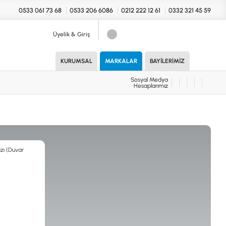
0533 061 73 68
0533 206 6086
0212 222 12 61
0332 321 45 59
Üyelik & Giriş
Sosyal Medya
Hesaplarımız
KURUMSAL
MARKALAR
BAYILERIMIZ
Sosyal Medya
Hesaplarımız
KONYA Showroom
UARLAR (MARKA)
İhasaniye Mahallesi Vatan Caddesi
Adalhan İş Hanı 15/704 Selçuklu/KONYA
DEDEKTÖR
ICS
B
T
H
İSTANBUL Showroom
H.Rıfat PAşa Mah. Yüzer Havuz Sk. Perpa
Ticaret Merkezi B Blok Kat: 5 No: 160 Şişli/