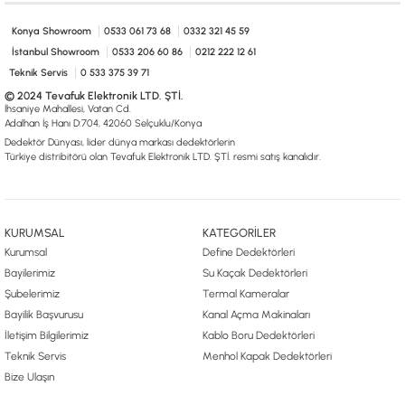
0533 061 73 68
0533 206 6086
0212 222 12 61
0332 321 45 59
© 2024 Tevafuk Elektronik LTD. ŞTİ.
Konya Showroom
0533 061 73 68
0332 321 45 59
Dedektör Dünyası, lider dünya markası dedektörlerin
İstanbul Showroom
0533 206 60 86
0212 222 12 61
Türkiye distribitörü olan Tevafuk Elektronik LTD. ŞTİ. resmi satış kanalıdır.
Teknik Servis
0 533 375 39 71
© 2024 Tevafuk Elektronik LTD. ŞTİ.
İhsaniye Mahallesi, Vatan Cd.
Adalhan İş Hanı D:704, 42060 Selçuklu/Konya
Dedektör Dünyası, lider dünya markası dedektörlerin
Türkiye distribitörü olan Tevafuk Elektronik LTD. ŞTİ. resmi satış kanalıdır.
KURUMSAL
KATEGORİLER
Kurumsal
Define Dedektörleri
Bayilerimiz
Su Kaçak Dedektörleri
Şubelerimiz
Termal Kameralar
Bayilik Başvurusu
Kanal Açma Makinaları
İletişim Bilgilerimiz
Kablo Boru Dedektörleri
Teknik Servis
Menhol Kapak Dedektörleri
Bize Ulaşın