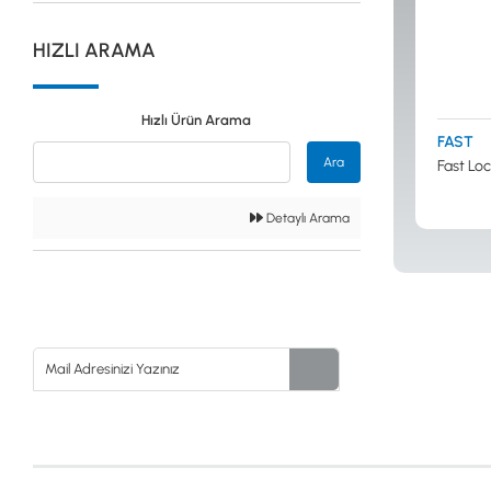
Güvenlik
HIZLI ARAMA
Dedektörleri
Hızlı Ürün Arama
FAST
Altın Eleme
Ara
Fast Loc
Kitleri
Detaylı Arama
0533 061 73 68
0533 206 6086
0212 222 12 61
0332 321 45 59