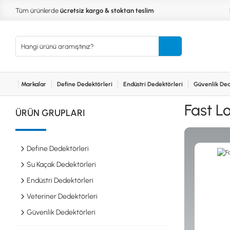
Tüm ürünlerde
ücretsiz kargo & stoktan teslim
Markalar
Define Dedektörleri
Endüstri Dedektörleri
Güvenlik Ded
Kurumsal
Markalar
Bayilerimiz
Teknik Servis
İlet
MARKALAR
KULLA
Fast L
ÜRÜN GRUPLARI
XP
NUGGE
RUTUS DEDEKTÖR
PİNPOİ
Define
FISHER
PULSE 
Dedektörleri
Define Dedektörleri
TEKNETICS
SU GEÇ
MINELAB
TEK PA
Su Kaçak Dedektörleri
GARRETT
YENİ B
Endüstri Dedektörleri
NOKTA
Endüstri
Veteriner Dedektörleri
Dedektörleri
LORENZ
DETECH
Güvenlik Dedektörleri