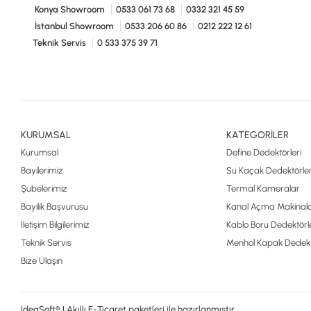
Konya Showroom
0533 061 73 68
0332 321 45 59
İstanbul Showroom
0533 206 60 86
0212 222 12 61
Teknik Servis
0 533 375 39 71
KURUMSAL
KATEGORİLER
Kurumsal
Define Dedektörleri
Bayilerimiz
Su Kaçak Dedektörler
Şubelerimiz
Termal Kameralar
Bayilik Başvurusu
Kanal Açma Makinala
İletişim Bilgilerimiz
Kablo Boru Dedektörle
Teknik Servis
Menhol Kapak Dedekt
Bize Ulaşın
IdeaSoft® | Akıllı E-Ticaret paketleri ile hazırlanmıştır.