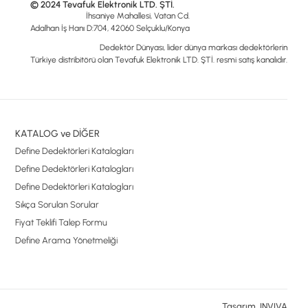
© 2024 Tevafuk Elektronik LTD. ŞTİ.
İhsaniye Mahallesi, Vatan Cd.
Adalhan İş Hanı D:704, 42060 Selçuklu/Konya
Dedektör Dünyası, lider dünya markası dedektörlerin
Türkiye distribitörü olan Tevafuk Elektronik LTD. ŞTİ. resmi satış kanalıdır.
KATALOG ve DİĞER
Define Dedektörleri Katalogları
Define Dedektörleri Katalogları
Define Dedektörleri Katalogları
Sıkça Sorulan Sorular
Fiyat Teklifi Talep Formu
Define Arama Yönetmeliği
Tasarım, INVIVA