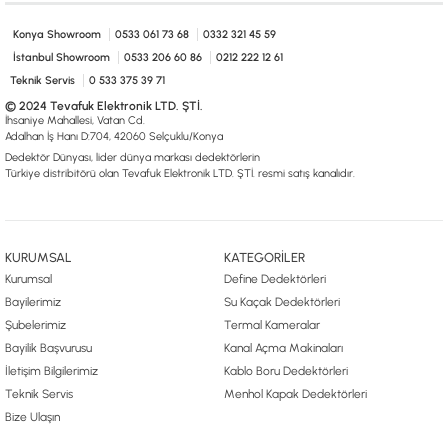
0533 061 73 68
0533 206 6086
0212 222 12 61
0332 321 45 59
© 2024 Tevafuk Elektronik LTD. ŞTİ.
Konya Showroom
0533 061 73 68
0332 321 45 59
Dedektör Dünyası, lider dünya markası dedektörlerin
İstanbul Showroom
0533 206 60 86
0212 222 12 61
Türkiye distribitörü olan Tevafuk Elektronik LTD. ŞTİ. resmi satış kanalıdır.
Teknik Servis
0 533 375 39 71
© 2024 Tevafuk Elektronik LTD. ŞTİ.
İhsaniye Mahallesi, Vatan Cd.
Adalhan İş Hanı D:704, 42060 Selçuklu/Konya
Dedektör Dünyası, lider dünya markası dedektörlerin
Türkiye distribitörü olan Tevafuk Elektronik LTD. ŞTİ. resmi satış kanalıdır.
KURUMSAL
KATEGORİLER
Kurumsal
Define Dedektörleri
Bayilerimiz
Su Kaçak Dedektörleri
Şubelerimiz
Termal Kameralar
Bayilik Başvurusu
Kanal Açma Makinaları
İletişim Bilgilerimiz
Kablo Boru Dedektörleri
Teknik Servis
Menhol Kapak Dedektörleri
Bize Ulaşın