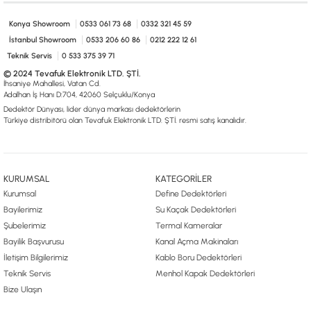
0533 061 73 68
0533 206 6086
0212 222 12 61
0332 321 45 59
© 2024 Tevafuk Elektronik LTD. ŞTİ.
Konya Showroom
0533 061 73 68
0332 321 45 59
Dedektör Dünyası, lider dünya markası dedektörlerin
İstanbul Showroom
0533 206 60 86
0212 222 12 61
Türkiye distribitörü olan Tevafuk Elektronik LTD. ŞTİ. resmi satış kanalıdır.
Teknik Servis
0 533 375 39 71
© 2024 Tevafuk Elektronik LTD. ŞTİ.
İhsaniye Mahallesi, Vatan Cd.
Adalhan İş Hanı D:704, 42060 Selçuklu/Konya
Dedektör Dünyası, lider dünya markası dedektörlerin
Türkiye distribitörü olan Tevafuk Elektronik LTD. ŞTİ. resmi satış kanalıdır.
KURUMSAL
KATEGORİLER
Kurumsal
Define Dedektörleri
Bayilerimiz
Su Kaçak Dedektörleri
Şubelerimiz
Termal Kameralar
Bayilik Başvurusu
Kanal Açma Makinaları
İletişim Bilgilerimiz
Kablo Boru Dedektörleri
Teknik Servis
Menhol Kapak Dedektörleri
Bize Ulaşın