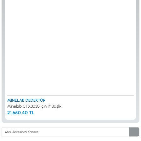
0533 061 73 68
0533 206 6086
0212 222 12 61
0332 321 45 59
© 2024 Tevafuk Elektronik LTD. ŞTİ.
Dedektör Dünyası, lider dünya markası dedektörlerin
Türkiye distribitörü olan Tevafuk Elektronik LTD. ŞTİ. resmi satış kanalıdır.
MINELAB DEDEKTÖR
Minelab CTX3030 İçin 11'' Başlık
21.650,40 TL