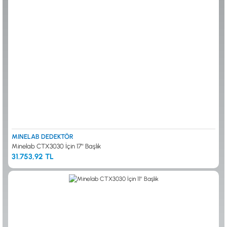
ALTIN ELEME KİTLERİ
XP
ANA ÜNİTELER
RUTUS DEDEKTÖR
ARAMA BAŞLIKLARI
FISHER
BAŞLIK KORUMA KILIFLARI
TEKNETICS
BATARYA, PİL ve ŞARJ ALETLERİ
MINELAB
KULAKLIKLAR VE KULAKLIK BAĞLANTI
GARRETT
AKSESUARLARI
NOKTA
ŞAFTLAR VE ŞAFT AKSESUARLARI
DETECH
SU ALTI VE DİĞER AKSESUARLAR
TAŞIMA ÇANTASI &BULUNTU KESESİ &
KILIFLAR
KONYA Showroom
İSTANBUL Showroom
İhasaniye Mahallesi Vatan Caddesi Adalhan
H.Rıfat PAşa Mah. Yüzer Havuz Sk. Perpa
MINELAB DEDEKTÖR
İş Hanı 15/704 Selçuklu/KONYA
Ticaret Merkezi B Blok Kat: 5 No: 160 Şişli/
Minelab CTX3030 İçin 17'' Başlık
İSTANBUL
31.753,92 TL