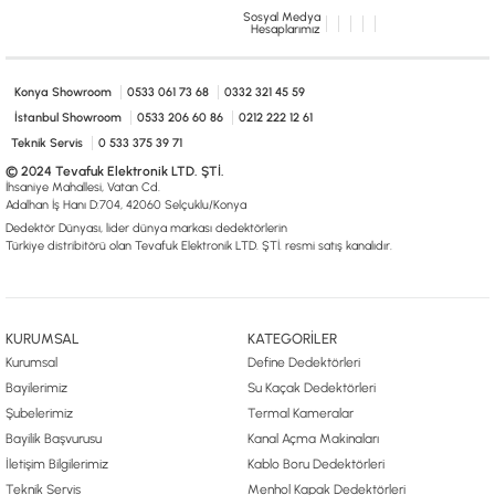
Sosyal Medya
Hesaplarımız
Konya Showroom
0533 061 73 68
0332 321 45 59
İstanbul Showroom
0533 206 60 86
0212 222 12 61
Teknik Servis
0 533 375 39 71
© 2024 Tevafuk Elektronik LTD. ŞTİ.
İhsaniye Mahallesi, Vatan Cd.
Adalhan İş Hanı D:704, 42060 Selçuklu/Konya
Dedektör Dünyası, lider dünya markası dedektörlerin
Türkiye distribitörü olan Tevafuk Elektronik LTD. ŞTİ. resmi satış kanalıdır.
KURUMSAL
KATEGORİLER
Kurumsal
Define Dedektörleri
Bayilerimiz
Su Kaçak Dedektörleri
Şubelerimiz
Termal Kameralar
Bayilik Başvurusu
Kanal Açma Makinaları
İletişim Bilgilerimiz
Kablo Boru Dedektörleri
Teknik Servis
Menhol Kapak Dedektörleri