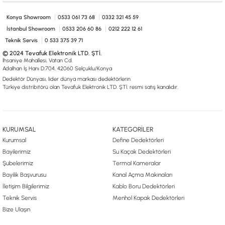
0533 061 73 68
0533 206 6086
0212 222 12 61
0332 321 45 59
© 2024 Tevafuk Elektronik LTD. ŞTİ.
Konya Showroom
0533 061 73 68
0332 321 45 59
Dedektör Dünyası, lider dünya markası dedektörlerin
İstanbul Showroom
0533 206 60 86
0212 222 12 61
Türkiye distribitörü olan Tevafuk Elektronik LTD. ŞTİ. resmi satış kanalıdır.
Teknik Servis
0 533 375 39 71
© 2024 Tevafuk Elektronik LTD. ŞTİ.
İhsaniye Mahallesi, Vatan Cd.
Adalhan İş Hanı D:704, 42060 Selçuklu/Konya
Dedektör Dünyası, lider dünya markası dedektörlerin
Türkiye distribitörü olan Tevafuk Elektronik LTD. ŞTİ. resmi satış kanalıdır.
KURUMSAL
KATEGORİLER
Kurumsal
Define Dedektörleri
Bayilerimiz
Su Kaçak Dedektörleri
Şubelerimiz
Termal Kameralar
Bayilik Başvurusu
Kanal Açma Makinaları
İletişim Bilgilerimiz
Kablo Boru Dedektörleri
Teknik Servis
Menhol Kapak Dedektörleri
Bize Ulaşın