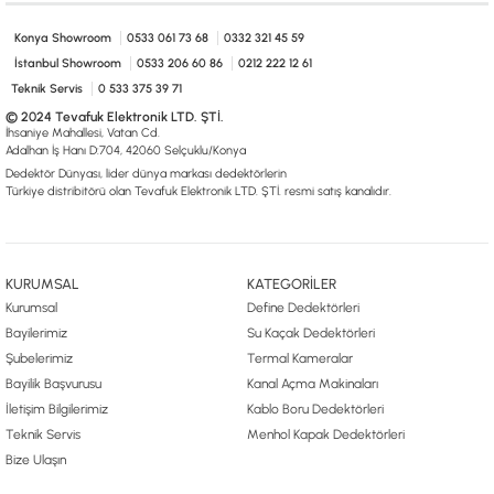
0533 061 73 68
0533 206 6086
0212 222 12 61
0332 321 45 59
© 2024 Tevafuk Elektronik LTD. ŞTİ.
Konya Showroom
0533 061 73 68
0332 321 45 59
Dedektör Dünyası, lider dünya markası dedektörlerin
İstanbul Showroom
0533 206 60 86
0212 222 12 61
Türkiye distribitörü olan Tevafuk Elektronik LTD. ŞTİ. resmi satış kanalıdır.
Teknik Servis
0 533 375 39 71
© 2024 Tevafuk Elektronik LTD. ŞTİ.
İhsaniye Mahallesi, Vatan Cd.
Adalhan İş Hanı D:704, 42060 Selçuklu/Konya
Dedektör Dünyası, lider dünya markası dedektörlerin
Türkiye distribitörü olan Tevafuk Elektronik LTD. ŞTİ. resmi satış kanalıdır.
KURUMSAL
KATEGORİLER
Kurumsal
Define Dedektörleri
Bayilerimiz
Su Kaçak Dedektörleri
Şubelerimiz
Termal Kameralar
Bayilik Başvurusu
Kanal Açma Makinaları
İletişim Bilgilerimiz
Kablo Boru Dedektörleri
Teknik Servis
Menhol Kapak Dedektörleri
Bize Ulaşın