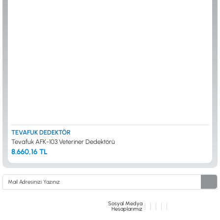
ALTIN ELEME KİTLERİ
XP
ANA ÜNİTELER
RUTUS DEDEKTÖR
ARAMA BAŞLIKLARI
FISHER
BAŞLIK KORUMA KILIFLARI
TEKNETICS
BATARYA, PİL ve ŞARJ ALETLERİ
MINELAB
KULAKLIKLAR VE KULAKLIK BAĞLANTI
GARRETT
AKSESUARLARI
NOKTA
ŞAFTLAR VE ŞAFT AKSESUARLARI
DETECH
SU ALTI VE DİĞER AKSESUARLAR
TAŞIMA ÇANTASI &BULUNTU KESESİ &
KILIFLAR
KONYA Showroom
İSTANBUL Showroom
İhasaniye Mahallesi Vatan Caddesi Adalhan
H.Rıfat PAşa Mah. Yüzer Havuz Sk. Perpa
TEVAFUK DEDEKTÖR
İş Hanı 15/704 Selçuklu/KONYA
Ticaret Merkezi B Blok Kat: 5 No: 160 Şişli/
Tevafuk AFK-103 Veteriner Dedektörü
İSTANBUL
8.660,16 TL
Sosyal Medya
Hesaplarımız