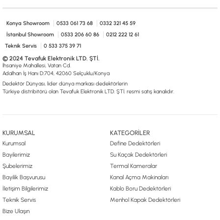
0533 061 73 68
0533 206 6086
0212 222 12 61
0332 321 45 59
© 2024 Tevafuk Elektronik LTD. ŞTİ.
Konya Showroom
0533 061 73 68
0332 321 45 59
Dedektör Dünyası, lider dünya markası dedektörlerin
Türkiye distribitörü olan Tevafuk Elektronik LTD. ŞTİ. resmi satış kanalıdır.
İstanbul Showroom
0533 206 60 86
0212 222 12 61
Teknik Servis
0 533 375 39 71
© 2024 Tevafuk Elektronik LTD. ŞTİ.
İhsaniye Mahallesi, Vatan Cd.
Adalhan İş Hanı D:704, 42060 Selçuklu/Konya
Dedektör Dünyası, lider dünya markası dedektörlerin
Türkiye distribitörü olan Tevafuk Elektronik LTD. ŞTİ. resmi satış kanalıdır.
KURUMSAL
KATEGORİLER
Kurumsal
Define Dedektörleri
Bayilerimiz
Su Kaçak Dedektörleri
Şubelerimiz
Termal Kameralar
Bayilik Başvurusu
Kanal Açma Makinaları
İletişim Bilgilerimiz
Kablo Boru Dedektörleri
Teknik Servis
Menhol Kapak Dedektörleri
Bize Ulaşın