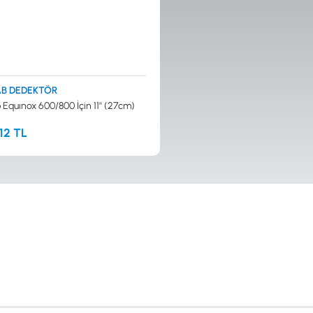
B DEDEKTÖR
Equınox 600/800 İçin 11'' (27cm)
,12 TL