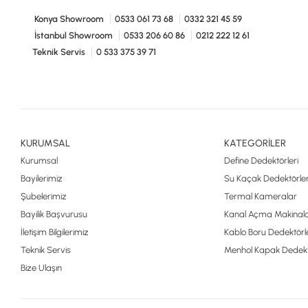
Konya Showroom
0533 061 73 68
0332 321 45 59
İstanbul Showroom
0533 206 60 86
0212 222 12 61
Teknik Servis
0 533 375 39 71
KURUMSAL
KATEGORİLER
Kurumsal
Define Dedektörleri
Bayilerimiz
Su Kaçak Dedektörler
Şubelerimiz
Termal Kameralar
Bayilik Başvurusu
Kanal Açma Makinala
İletişim Bilgilerimiz
Kablo Boru Dedektörle
Teknik Servis
Menhol Kapak Dedekt
Bize Ulaşın