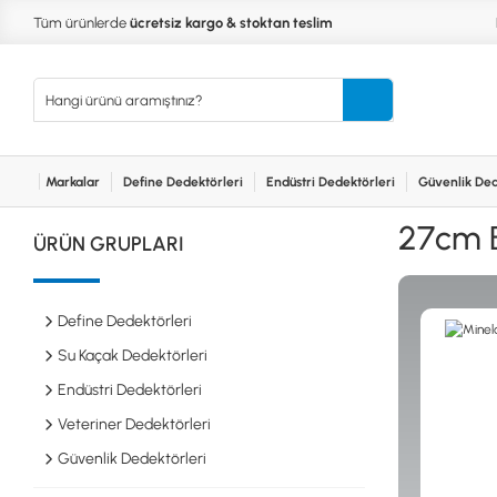
Tüm ürünlerde
ücretsiz kargo & stoktan teslim
Markalar
Define Dedektörleri
Endüstri Dedektörleri
Güvenlik Ded
Kurumsal
Markalar
Bayilerimiz
Teknik Servis
İlet
MARKALAR
KULLA
27cm B
ÜRÜN GRUPLARI
XP
NUGGE
RUTUS DEDEKTÖR
PİNPOİ
Define
FISHER
PULSE 
Dedektörleri
Define Dedektörleri
TEKNETICS
SU GEÇ
MINELAB
TEK PA
Su Kaçak Dedektörleri
GARRETT
YENİ B
Endüstri Dedektörleri
NOKTA
Endüstri
Veteriner Dedektörleri
Dedektörleri
LORENZ
DETECH
Güvenlik Dedektörleri