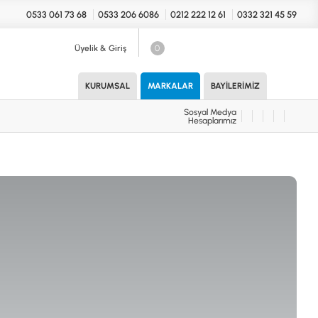
0533 061 73 68
0533 206 6086
0212 222 12 61
0332 321 45 59
Üyelik & Giriş
0
Sosyal Medya
Hesaplarımız
KURUMSAL
MARKALAR
BAYILERIMIZ
Sosyal Medya
Hesaplarımız
KONYA Showroom
UARLAR (MARKA)
İhasaniye Mahallesi Vatan Caddesi
Adalhan İş Hanı 15/704 Selçuklu/KONYA
DEDEKTÖR
ICS
B
T
H
İSTANBUL Showroom
H.Rıfat PAşa Mah. Yüzer Havuz Sk. Perpa
Ticaret Merkezi B Blok Kat: 5 No: 160 Şişli/