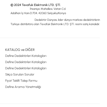
© 2024 Tevafuk Elektronik LTD. ŞTİ.
İhsaniye Mahallesi, Vatan Cd.
Adalhan İş Hanı D:704, 42060 Selçuklu/Konya
Dedektör Dünyası, lider dünya markası dedektörlerin
Türkiye distribitörü olan Tevafuk Elektronik LTD. ŞTİ. resmi satış kanalıdır.
KATALOG ve DİĞER
Define Dedektörleri Katalogları
Define Dedektörleri Katalogları
Define Dedektörleri Katalogları
Sıkça Sorulan Sorular
Fiyat Teklifi Talep Formu
Define Arama Yönetmeliği