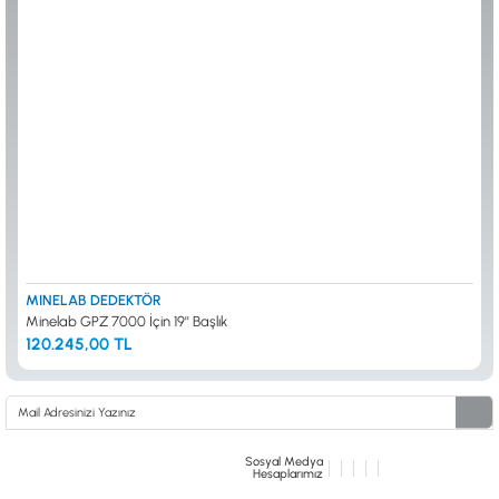
ALTIN ELEME KİTLERİ
XP
ANA ÜNİTELER
RUTUS DEDEKTÖR
ARAMA BAŞLIKLARI
FISHER
BAŞLIK KORUMA KILIFLARI
TEKNETICS
BATARYA, PİL ve ŞARJ ALETLERİ
MINELAB
KULAKLIKLAR VE KULAKLIK BAĞLANTI
GARRETT
AKSESUARLARI
NOKTA
ŞAFTLAR VE ŞAFT AKSESUARLARI
DETECH
SU ALTI VE DİĞER AKSESUARLAR
TAŞIMA ÇANTASI &BULUNTU KESESİ &
KILIFLAR
KONYA Showroom
İSTANBUL Showroom
İhasaniye Mahallesi Vatan Caddesi Adalhan
H.Rıfat PAşa Mah. Yüzer Havuz Sk. Perpa
MINELAB DEDEKTÖR
İş Hanı 15/704 Selçuklu/KONYA
Ticaret Merkezi B Blok Kat: 5 No: 160 Şişli/
Minelab GPZ 7000 İçin 19'' Başlık
İSTANBUL
120.245,00 TL
Sosyal Medya
Hesaplarımız