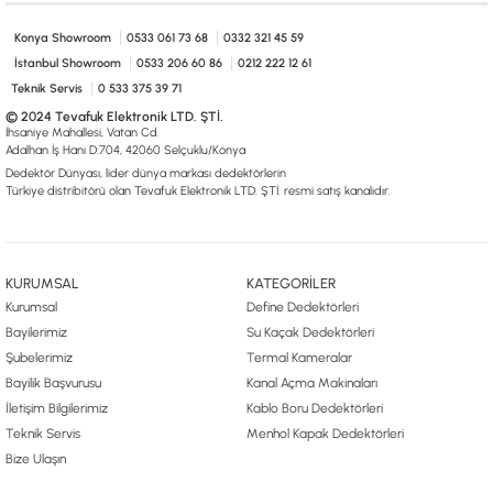
0533 061 73 68
0533 206 6086
0212 222 12 61
0332 321 45 59
© 2024 Tevafuk Elektronik LTD. ŞTİ.
Konya Showroom
0533 061 73 68
0332 321 45 59
Dedektör Dünyası, lider dünya markası dedektörlerin
İstanbul Showroom
0533 206 60 86
0212 222 12 61
Türkiye distribitörü olan Tevafuk Elektronik LTD. ŞTİ. resmi satış kanalıdır.
Teknik Servis
0 533 375 39 71
© 2024 Tevafuk Elektronik LTD. ŞTİ.
İhsaniye Mahallesi, Vatan Cd.
Adalhan İş Hanı D:704, 42060 Selçuklu/Konya
Dedektör Dünyası, lider dünya markası dedektörlerin
Türkiye distribitörü olan Tevafuk Elektronik LTD. ŞTİ. resmi satış kanalıdır.
KURUMSAL
KATEGORİLER
Kurumsal
Define Dedektörleri
Bayilerimiz
Su Kaçak Dedektörleri
Şubelerimiz
Termal Kameralar
Bayilik Başvurusu
Kanal Açma Makinaları
İletişim Bilgilerimiz
Kablo Boru Dedektörleri
Teknik Servis
Menhol Kapak Dedektörleri
Bize Ulaşın