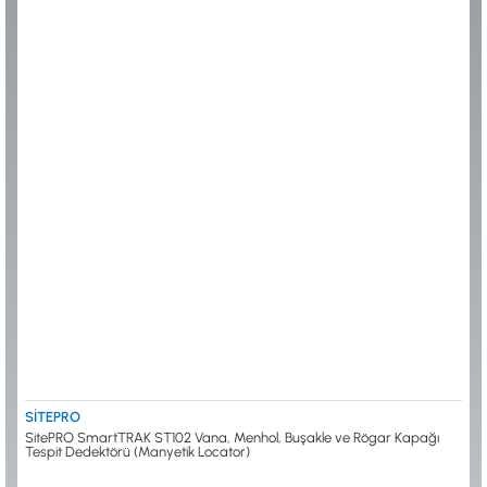
ALTIN ELEME KİTLERİ
XP
ANA ÜNİTELER
RUTUS DEDEKTÖR
ARAMA BAŞLIKLARI
FISHER
BAŞLIK KORUMA KILIFLARI
TEKNETICS
BATARYA, PİL ve ŞARJ ALETLERİ
MINELAB
KULAKLIKLAR VE KULAKLIK BAĞLANTI
GARRETT
AKSESUARLARI
NOKTA
ŞAFTLAR VE ŞAFT AKSESUARLARI
DETECH
SU ALTI VE DİĞER AKSESUARLAR
TAŞIMA ÇANTASI &BULUNTU KESESİ &
KILIFLAR
KONYA Showroom
İSTANBUL Showroom
İhasaniye Mahallesi Vatan Caddesi Adalhan
H.Rıfat PAşa Mah. Yüzer Havuz Sk. Perpa
İş Hanı 15/704 Selçuklu/KONYA
Ticaret Merkezi B Blok Kat: 5 No: 160 Şişli/
İSTANBUL
SİTEPRO
SitePRO SmartTRAK ST102 Vana, Menhol, Buşakle ve Rögar Kapağı
Tespit Dedektörü (Manyetik Locator)