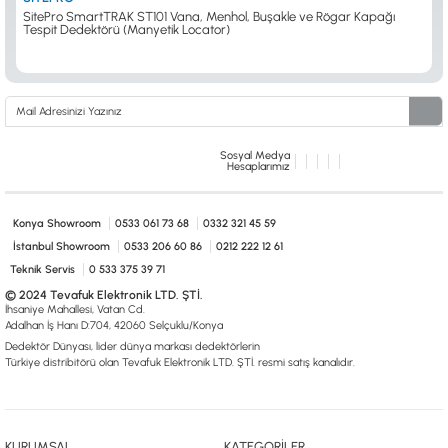
SitePro SmartTRAK ST101 Vana, Menhol, Buşakle ve Rögar Kapağı
Tespit Dedektörü (Manyetik Locator)
Sosyal Medya
Hesaplarımız
Konya Showroom
0533 061 73 68
0332 321 45 59
İstanbul Showroom
0533 206 60 86
0212 222 12 61
Teknik Servis
0 533 375 39 71
© 2024 Tevafuk Elektronik LTD. ŞTİ.
İhsaniye Mahallesi, Vatan Cd.
Adalhan İş Hanı D:704, 42060 Selçuklu/Konya
Dedektör Dünyası, lider dünya markası dedektörlerin
Türkiye distribitörü olan Tevafuk Elektronik LTD. ŞTİ. resmi satış kanalıdır.
KURUMSAL
KATEGORİLER