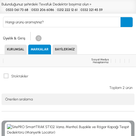
Bulunduğunuz şehirdeki Tevafuk Dedektör bayimiz olun »
0533 061 73 68
0533 206 6086
0212 222 12 61
0332 321 45 59
Kurumsal
Markalar
Bayilerimiz
Teknik Servis
İletişim
Üyelik & Giriş
0
KURUMSAL
MARKALAR
BAYILERIMIZ
Define
Endüstri
Güvenlik
Altın Eleme
Dedektörleri
Dedektörleri
Dedektörleri
Kitleri
Sosyal Medya
Hesaplarımız
MARKALAR
KULLANIM ALANLARI
Stoktakiler
XP
NUGGET DEDEKTÖRLERİ
RUTUS DEDEKTÖR
PİNPOİNTER & SCUBA
Toplam 2 ürün
FISHER
PULSE SİSTEMLER
TEKNETICS
SU GEÇİRMEZ DEDEKTÖRLER
MINELAB
TEK PARA & HOBİ DEDEKTÖRLERİ
GARRETT
YENİ BAŞLAYANLAR İÇİN
NOKTA
LORENZ
DETECH
AKSESUARLAR (ÇEŞİT)
AKSESUARLAR (MARKA)