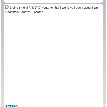
0533 061 73 68
0533 206 6086
0212 222 12 61
0332 321 45 59
© 2024 Tevafuk Elektronik LTD. ŞTİ.
Dedektör Dünyası, lider dünya markası dedektörlerin
Türkiye distribitörü olan Tevafuk Elektronik LTD. ŞTİ. resmi satış kanalıdır.
SİTEPRO