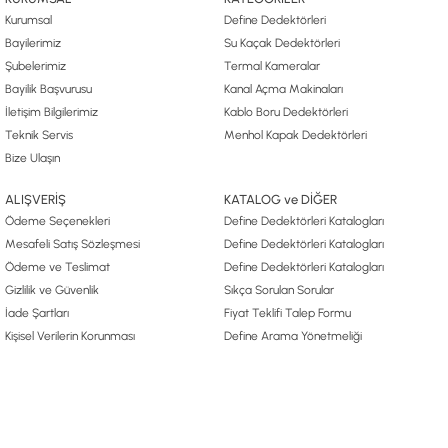
Kurumsal
Define Dedektörleri
Bayilerimiz
Su Kaçak Dedektörleri
Şubelerimiz
Termal Kameralar
Bayilik Başvurusu
Kanal Açma Makinaları
İletişim Bilgilerimiz
Kablo Boru Dedektörleri
Teknik Servis
Menhol Kapak Dedektörleri
Bize Ulaşın
ALIŞVERİŞ
KATALOG ve DİĞER
Ödeme Seçenekleri
Define Dedektörleri Katalogları
Mesafeli Satış Sözleşmesi
Define Dedektörleri Katalogları
Ödeme ve Teslimat
Define Dedektörleri Katalogları
Gizlilik ve Güvenlik
Sıkça Sorulan Sorular
İade Şartları
Fiyat Teklifi Talep Formu
Kişisel Verilerin Korunması
Define Arama Yönetmeliği