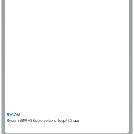
ALTIN ELEME KİTLERİ
XP
ANA ÜNİTELER
RUTUS DEDEKTÖR
ARAMA BAŞLIKLARI
FISHER
BAŞLIK KORUMA KILIFLARI
TEKNETICS
BATARYA, PİL ve ŞARJ ALETLERİ
MINELAB
KULAKLIKLAR VE KULAKLIK BAĞLANTI
GARRETT
AKSESUARLARI
NOKTA
ŞAFTLAR VE ŞAFT AKSESUARLARI
DETECH
SU ALTI VE DİĞER AKSESUARLAR
TAŞIMA ÇANTASI &BULUNTU KESESİ &
KILIFLAR
KONYA Showroom
İSTANBUL Showroom
İhasaniye Mahallesi Vatan Caddesi Adalhan
H.Rıfat PAşa Mah. Yüzer Havuz Sk. Perpa
İş Hanı 15/704 Selçuklu/KONYA
Ticaret Merkezi B Blok Kat: 5 No: 160 Şişli/
İSTANBUL
RYCOM
Rycom 8891 V3 Kablo ve Boru Tespit Cihazı