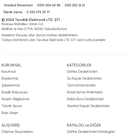
İstanbul Showroom
0533 206 60 86
0212 222 12 61
Teknik Servis
0 533 375 39 71
© 2024 Tevafuk Elektronik LTD. ŞTİ.
İhsaniye Mahallesi, Vatan Cd.
Adalhan İş Hanı D:704, 42060 Selçuklu/Konya
Dedektör Dünyası, lider dünya markası dedektörlerin
Türkiye distribitörü olan Tevafuk Elektronik LTD. ŞTİ. resmi satış kanalıdır.
KURUMSAL
KATEGORİLER
Kurumsal
Define Dedektörleri
Bayilerimiz
Su Kaçak Dedektörleri
Şubelerimiz
Termal Kameralar
Bayilik Başvurusu
Kanal Açma Makinaları
İletişim Bilgilerimiz
Kablo Boru Dedektörleri
Teknik Servis
Menhol Kapak Dedektörleri
Bize Ulaşın
ALIŞVERİŞ
KATALOG ve DİĞER
Ödeme Seçenekleri
Define Dedektörleri Katalogları