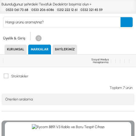
Bulunduğunuz şehirdeki Tevafuk Dedektör bayimiz olun »
0533 061 73 68
0533 206 6086
0212 222 12 61
0332 321 45 59
Kurumsal
Markalar
Bayilerimiz
Teknik Servis
İletişim
Üyelik & Giriş
0
KURUMSAL
MARKALAR
BAYILERIMIZ
Define
Endüstri
Güvenlik
Altın Eleme
Dedektörleri
Dedektörleri
Dedektörleri
Kitleri
Sosyal Medya
Hesaplarımız
MARKALAR
KULLANIM ALANLARI
Stoktakiler
XP
NUGGET DEDEKTÖRLERİ
RUTUS DEDEKTÖR
PİNPOİNTER & SCUBA
Toplam 7 ürün
FISHER
PULSE SİSTEMLER
TEKNETICS
SU GEÇİRMEZ DEDEKTÖRLER
MINELAB
TEK PARA & HOBİ DEDEKTÖRLERİ
GARRETT
YENİ BAŞLAYANLAR İÇİN
NOKTA
LORENZ
DETECH
AKSESUARLAR (ÇEŞİT)
AKSESUARLAR (MARKA)