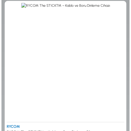
0533 061 73 68
0533 206 6086
0212 222 12 61
0332 321 45 59
© 2024 Tevafuk Elektronik LTD. ŞTİ.
Dedektör Dünyası, lider dünya markası dedektörlerin
Türkiye distribitörü olan Tevafuk Elektronik LTD. ŞTİ. resmi satış kanalıdır.
RYCOM