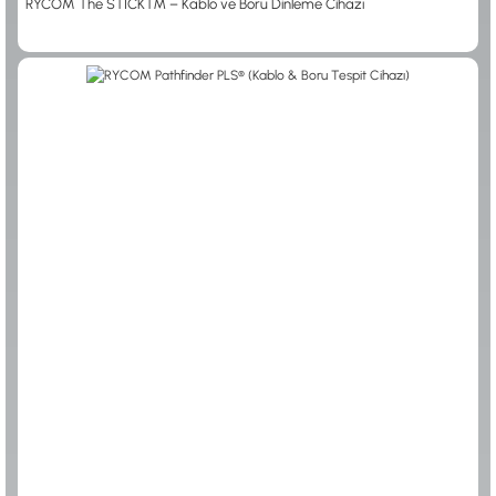
RYCOM The STICK™ – Kablo ve Boru Dinleme Cihazı