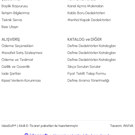
Bayilik Başvurusu
Kanal Açma Makinaları
İletişim Bilgilerimiz
Kablo Boru Dedektörleri
Teknik Servis
Menhol Kapak Dedektörleri
Bize Ulaşın
ALIŞVERİŞ
KATALOG ve DİĞER
Ödeme Seçenekleri
Define Dedektörleri Katalogları
Mesafeli Satış Sözleşmesi
Define Dedektörleri Katalogları
Ödeme ve Teslimat
Define Dedektörleri Katalogları
Gizlilik ve Güvenlik
Sıkça Sorulan Sorular
İade Şartları
Fiyat Teklifi Talep Formu
Kişisel Verilerin Korunması
Define Arama Yönetmeliği
IdeaSoft® | Akıllı E-Ticaret paketleri ile hazırlanmıştır.
Tasarım, INVIVA