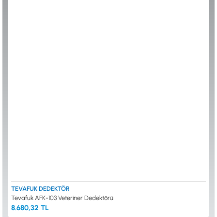
ALTIN ELEME KİTLERİ
XP
ANA ÜNİTELER
RUTUS DEDEKTÖR
ARAMA BAŞLIKLARI
FISHER
BAŞLIK KORUMA KILIFLARI
TEKNETICS
BATARYA, PİL ve ŞARJ ALETLERİ
MINELAB
KULAKLIKLAR VE KULAKLIK BAĞLANTI
GARRETT
AKSESUARLARI
NOKTA
ŞAFTLAR VE ŞAFT AKSESUARLARI
DETECH
SU ALTI VE DİĞER AKSESUARLAR
TAŞIMA ÇANTASI &BULUNTU KESESİ &
KILIFLAR
KONYA Showroom
İSTANBUL Showroom
İhasaniye Mahallesi Vatan Caddesi Adalhan
H.Rıfat PAşa Mah. Yüzer Havuz Sk. Perpa
İş Hanı 15/704 Selçuklu/KONYA
Ticaret Merkezi B Blok Kat: 5 No: 160 Şişli/
İSTANBUL
TEVAFUK DEDEKTÖR
Tevafuk AFK-103 Veteriner Dedektörü
8.680,32 TL