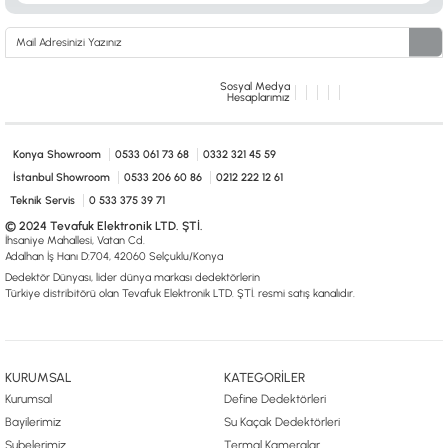
0533 061 73 68
0533 206 6086
0212 222 12 61
0332 321 45 59
© 2024 Tevafuk Elektronik LTD. ŞTİ.
Dedektör Dünyası, lider dünya markası dedektörlerin
Türkiye distribitörü olan Tevafuk Elektronik LTD. ŞTİ. resmi satış kanalıdır.
Sosyal Medya
Hesaplarımız
Konya Showroom
0533 061 73 68
0332 321 45 59
İstanbul Showroom
0533 206 60 86
0212 222 12 61
Teknik Servis
0 533 375 39 71
© 2024 Tevafuk Elektronik LTD. ŞTİ.
İhsaniye Mahallesi, Vatan Cd.
Adalhan İş Hanı D:704, 42060 Selçuklu/Konya
Dedektör Dünyası, lider dünya markası dedektörlerin
Türkiye distribitörü olan Tevafuk Elektronik LTD. ŞTİ. resmi satış kanalıdır.
KURUMSAL
KATEGORİLER
Kurumsal
Define Dedektörleri
Bayilerimiz
Su Kaçak Dedektörleri
Şubelerimiz
Termal Kameralar