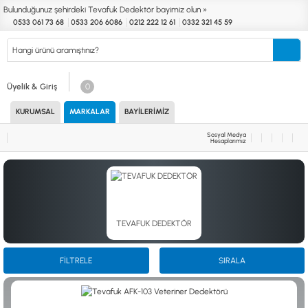
Bulunduğunuz şehirdeki Tevafuk Dedektör bayimiz olun »
0533 061 73 68
0533 206 6086
0212 222 12 61
0332 321 45 59
Kurumsal
Markalar
Bayilerimiz
Teknik Servis
İletişim
Üyelik & Giriş
0
KURUMSAL
MARKALAR
BAYILERIMIZ
Define
Endüstri
Güvenlik
Altın Eleme
Dedektörleri
Dedektörleri
Dedektörleri
Kitleri
Sosyal Medya
Hesaplarımız
MARKALAR
KULLANIM ALANLARI
XP
NUGGET DEDEKTÖRLERİ
RUTUS DEDEKTÖR
PİNPOİNTER & SCUBA
FISHER
PULSE SİSTEMLER
TEKNETICS
SU GEÇİRMEZ DEDEKTÖRLER
TEVAFUK DEDEKTÖR
MINELAB
TEK PARA & HOBİ DEDEKTÖRLERİ
GARRETT
YENİ BAŞLAYANLAR İÇİN
NOKTA
FİLTRELE
SIRALA
LORENZ
DETECH
AKSESUARLAR (ÇEŞİT)
AKSESUARLAR (MARKA)