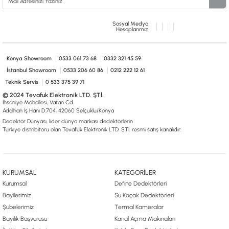
ALTIN ELEME KİTLERİ
XP
ANA ÜNİTELER
RUTUS DEDEKTÖR
Sosyal Medya
ARAMA BAŞLIKLARI
FISHER
Hesaplarımız
BAŞLIK KORUMA KILIFLARI
TEKNETICS
BATARYA, PİL ve ŞARJ ALETLERİ
MINELAB
Konya Showroom
0533 061 73 68
0332 321 45 59
KULAKLIKLAR VE KULAKLIK BAĞLANTI
GARRETT
AKSESUARLARI
İstanbul Showroom
0533 206 60 86
0212 222 12 61
NOKTA
ŞAFTLAR VE ŞAFT AKSESUARLARI
DETECH
Teknik Servis
0 533 375 39 71
SU ALTI VE DİĞER AKSESUARLAR
© 2024 Tevafuk Elektronik LTD. ŞTİ.
TAŞIMA ÇANTASI &BULUNTU KESESİ &
İhsaniye Mahallesi, Vatan Cd.
KILIFLAR
Adalhan İş Hanı D:704, 42060 Selçuklu/Konya
Dedektör Dünyası, lider dünya markası dedektörlerin
KONYA Showroom
İSTANBUL Showroom
Türkiye distribitörü olan Tevafuk Elektronik LTD. ŞTİ. resmi satış kanalıdır.
İhasaniye Mahallesi Vatan Caddesi Adalhan
H.Rıfat PAşa Mah. Yüzer Havuz Sk. Perpa
İş Hanı 15/704 Selçuklu/KONYA
Ticaret Merkezi B Blok Kat: 5 No: 160 Şişli/
İSTANBUL
KURUMSAL
KATEGORİLER
Kurumsal
Define Dedektörleri
Bayilerimiz
Su Kaçak Dedektörleri
Şubelerimiz
Termal Kameralar
Bayilik Başvurusu
Kanal Açma Makinaları