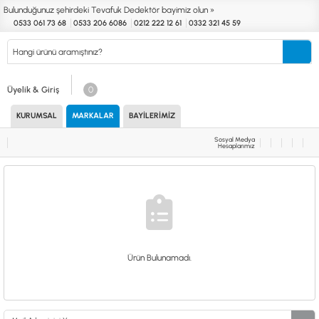
Bulunduğunuz şehirdeki Tevafuk Dedektör bayimiz olun »
0533 061 73 68
0533 206 6086
0212 222 12 61
0332 321 45 59
Kurumsal
Markalar
Bayilerimiz
Teknik Servis
İletişim
Üyelik & Giriş
0
KURUMSAL
MARKALAR
BAYILERIMIZ
Define
Endüstri
Güvenlik
Altın Eleme
Dedektörleri
Dedektörleri
Dedektörleri
Kitleri
Sosyal Medya
Hesaplarımız
MARKALAR
KULLANIM ALANLARI
XP
NUGGET DEDEKTÖRLERİ
RUTUS DEDEKTÖR
PİNPOİNTER & SCUBA
FISHER
PULSE SİSTEMLER
TEKNETICS
SU GEÇİRMEZ DEDEKTÖRLER
MINELAB
TEK PARA & HOBİ DEDEKTÖRLERİ
GARRETT
YENİ BAŞLAYANLAR İÇİN
Ürün Bulunamadı.
NOKTA
LORENZ
DETECH
AKSESUARLAR (ÇEŞİT)
AKSESUARLAR (MARKA)