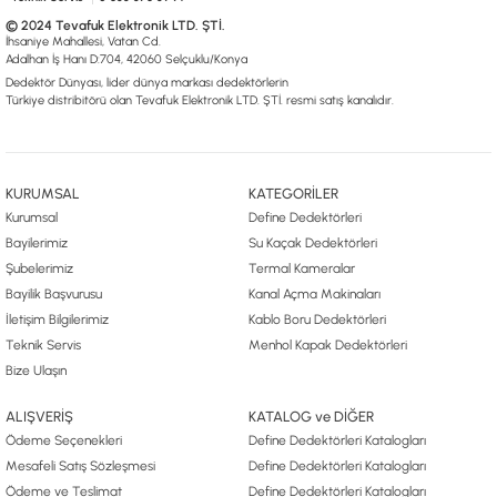
© 2024 Tevafuk Elektronik LTD. ŞTİ.
İhsaniye Mahallesi, Vatan Cd.
Adalhan İş Hanı D:704, 42060 Selçuklu/Konya
Dedektör Dünyası, lider dünya markası dedektörlerin
Türkiye distribitörü olan Tevafuk Elektronik LTD. ŞTİ. resmi satış kanalıdır.
KURUMSAL
KATEGORİLER
Kurumsal
Define Dedektörleri
Bayilerimiz
Su Kaçak Dedektörleri
Şubelerimiz
Termal Kameralar
Bayilik Başvurusu
Kanal Açma Makinaları
İletişim Bilgilerimiz
Kablo Boru Dedektörleri
Teknik Servis
Menhol Kapak Dedektörleri
Bize Ulaşın
ALIŞVERİŞ
KATALOG ve DİĞER
Ödeme Seçenekleri
Define Dedektörleri Katalogları
Mesafeli Satış Sözleşmesi
Define Dedektörleri Katalogları
Ödeme ve Teslimat
Define Dedektörleri Katalogları