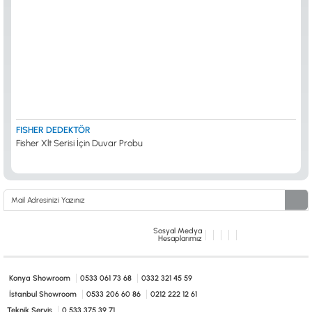
FISHER DEDEKTÖR
Fisher Xlt Serisi İçin Duvar Probu
Sosyal Medya
Hesaplarımız
Konya Showroom
0533 061 73 68
0332 321 45 59
İstanbul Showroom
0533 206 60 86
0212 222 12 61
Teknik Servis
0 533 375 39 71