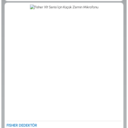
0533 061 73 68
0533 206 6086
0212 222 12 61
0332 321 45 59
© 2024 Tevafuk Elektronik LTD. ŞTİ.
Dedektör Dünyası, lider dünya markası dedektörlerin
Türkiye distribitörü olan Tevafuk Elektronik LTD. ŞTİ. resmi satış kanalıdır.
FISHER DEDEKTÖR