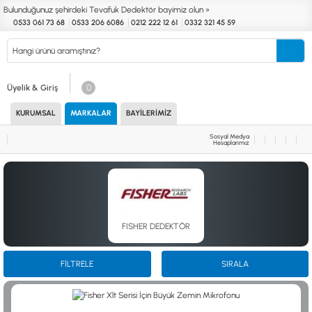
Bulunduğunuz şehirdeki Tevafuk Dedektör bayimiz olun »
0533 061 73 68
0533 206 6086
0212 222 12 61
0332 321 45 59
Kurumsal
Markalar
Bayilerimiz
Teknik Servis
İletişim
Üyelik & Giriş
0
KURUMSAL
MARKALAR
BAYILERIMIZ
Define
Endüstri
Güvenlik
Altın Eleme
Dedektörleri
Dedektörleri
Dedektörleri
Kitleri
Sosyal Medya
Hesaplarımız
MARKALAR
KULLANIM ALANLARI
XP
NUGGET DEDEKTÖRLERİ
RUTUS DEDEKTÖR
PİNPOİNTER & SCUBA
FISHER
PULSE SİSTEMLER
TEKNETICS
SU GEÇİRMEZ DEDEKTÖRLER
FISHER DEDEKTÖR
MINELAB
TEK PARA & HOBİ DEDEKTÖRLERİ
GARRETT
YENİ BAŞLAYANLAR İÇİN
NOKTA
FİLTRELE
SIRALA
LORENZ
DETECH
AKSESUARLAR (ÇEŞİT)
AKSESUARLAR (MARKA)