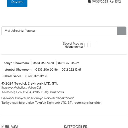
Devamı
19/05/2025
15:12
Sosyal Medya
Hesaplarımız
Konya Showroom
0533 061 73 68
0332 321 45 59
İstanbul Showroom
0533 206 60 86
0212 222 12 61
Teknik Servis
0 533 375 39 71
© 2024 Tevafuk Elektronik LTD. ŞTİ.
İhsaniye Mahallesi, Vatan Cd.
Adalhan İş Hanı D:704, 42060 Selçuklu/Konya
Dedektör Dünyası, lider dünya markası dedektörlerin
Türkiye distribitörü olan Tevafuk Elektronik LTD. ŞTİ. resmi satış kanalıdır.
KURUMSAL
KATEGORİLER