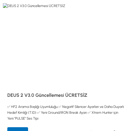
0533 061 73 68
0533 206 6086
0212 222 12 61
0332 321 45 59
© 2024 Tevafuk Elektronik LTD. ŞTİ.
Dedektör Dünyası, lider dünya markası dedektörlerin
Türkiye distribitörü olan Tevafuk Elektronik LTD. ŞTİ. resmi satış kanalıdır.
DEUS 2 V3.0 Güncellemesi ÜCRETSİZ
✅ HF2 Arama Başlığı Uyumluluğu ✅ Negatif Silencer Ayarları ve Daha Duyarlı
Hedef Kimliği (T.ID) ✅ Yeni Ground/IRON Break Ayarı ✅ Xtrem Hunter için
Yeni "PULSE" Ses Tipi