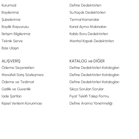
Kurumsal
Define Dedektörleri
Bayilerimiz
Su Kaçak Dedektörleri
Şubelerimiz
Termal Kameralar
Bayilik Başvurusu
Kanal Açma Makinaları
İletişim Bilgilerimiz
Kablo Boru Dedektörleri
Teknik Servis
Menhol Kapak Dedektörleri
Bize Ulaşın
ALIŞVERİŞ
KATALOG ve DİĞER
Ödeme Seçenekleri
Define Dedektörleri Katalogları
Mesafeli Satış Sözleşmesi
Define Dedektörleri Katalogları
Ödeme ve Teslimat
Define Dedektörleri Katalogları
Gizlilik ve Güvenlik
Sıkça Sorulan Sorular
İade Şartları
Fiyat Teklifi Talep Formu
Kişisel Verilerin Korunması
Define Arama Yönetmeliği