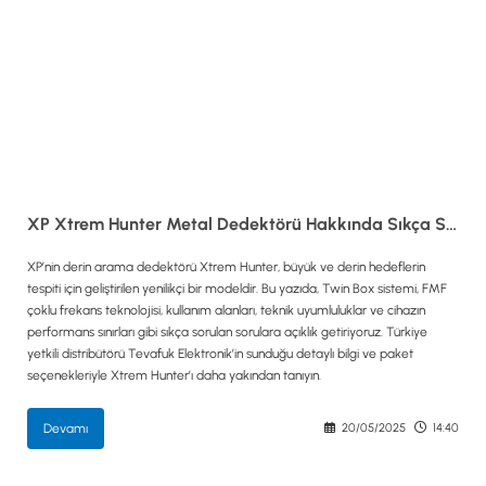
ALTIN ELEME KİTLERİ
XP
ANA ÜNİTELER
RUTUS DEDEKTÖR
ARAMA BAŞLIKLARI
FISHER
BAŞLIK KORUMA KILIFLARI
TEKNETICS
BATARYA, PİL ve ŞARJ ALETLERİ
MINELAB
KULAKLIKLAR VE KULAKLIK BAĞLANTI
GARRETT
AKSESUARLARI
NOKTA
ŞAFTLAR VE ŞAFT AKSESUARLARI
DETECH
SU ALTI VE DİĞER AKSESUARLAR
TAŞIMA ÇANTASI &BULUNTU KESESİ &
XP Xtrem Hunter Metal Dedektörü Hakkında Sıkça Sorulan Sorular
KILIFLAR
KONYA Showroom
İSTANBUL Showroom
XP’nin derin arama dedektörü Xtrem Hunter, büyük ve derin hedeflerin
İhasaniye Mahallesi Vatan Caddesi Adalhan
H.Rıfat PAşa Mah. Yüzer Havuz Sk. Perpa
tespiti için geliştirilen yenilikçi bir modeldir. Bu yazıda, Twin Box sistemi, FMF
İş Hanı 15/704 Selçuklu/KONYA
Ticaret Merkezi B Blok Kat: 5 No: 160 Şişli/
çoklu frekans teknolojisi, kullanım alanları, teknik uyumluluklar ve cihazın
İSTANBUL
performans sınırları gibi sıkça sorulan sorulara açıklık getiriyoruz. Türkiye
yetkili distribütörü Tevafuk Elektronik’in sunduğu detaylı bilgi ve paket
seçenekleriyle Xtrem Hunter’ı daha yakından tanıyın.
Devamı
20/05/2025
14:40