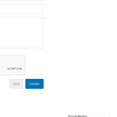
İSTANBUL
*
*
© 2024 Tevafuk Elektronik LTD. ŞTİ.
Dedektör Dünyası, lider dünya markası dedektörlerin
Türkiye distribitörü olan Tevafuk Elektronik LTD. ŞTİ. resmi satış kanalıdır.
İptal
Gönder
Sosyal Medya