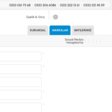
0533 061 73 68
0533 206 6086
0212 222 12 61
0332 321 45 59
Üyelik & Giriş
0
Sosyal Medya
Hesaplarımız
KURUMSAL
MARKALAR
BAYILERIMIZ
Sosyal Medya
Hesaplarımız
KONYA Showroom
UARLAR (MARKA)
*
İhasaniye Mahallesi Vatan Caddesi
Adalhan İş Hanı 15/704 Selçuklu/KONYA
DEDEKTÖR
*
ICS
B
T
*
H
İSTANBUL Showroom
*
H.Rıfat PAşa Mah. Yüzer Havuz Sk. Perpa
Ticaret Merkezi B Blok Kat: 5 No: 160 Şişli/