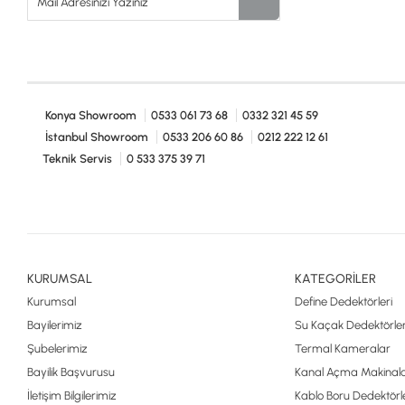
Konya Showroom
0533 061 73 68
0332 321 45 59
İstanbul Showroom
0533 206 60 86
0212 222 12 61
Teknik Servis
0 533 375 39 71
KURUMSAL
KATEGORİLER
Kurumsal
Define Dedektörleri
Bayilerimiz
Su Kaçak Dedektörler
Şubelerimiz
Termal Kameralar
Bayilik Başvurusu
Kanal Açma Makinala
İletişim Bilgilerimiz
Kablo Boru Dedektörle