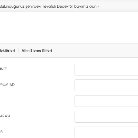
Bulunduğunuz şehirdeki Tevafuk Dedektör bayimiz olun »
ektörleri
Altın Eleme Kitleri
işim
NIM ALANLARI
AKSESUARLAR (ÇEŞİT)
AKSES
INIZ
T DEDEKTÖRLERİ
ALTIN ELEME KİTLERİ
XP
NTER & SCUBA
ANA ÜNİTELER
RUTUS 
SİSTEMLER
ARAMA BAŞLIKLARI
FISHER
URUM ADI
İRMEZ DEDEKTÖRLER
BAŞLIK KORUMA KILIFLARI
TEKNET
RA & HOBİ DEDEKTÖRLERİ
BATARYA, PİL ve ŞARJ ALETLERİ
MINELA
AŞLAYANLAR İÇİN
KULAKLIKLAR VE KULAKLIK
GARRET
BAĞLANTI AKSESUARLARI
NOKTA
ARASI
ŞAFTLAR VE ŞAFT AKSESUARLARI
DETEC
SU ALTI VE DİĞER AKSESUARLAR
TAŞIMA ÇANTASI &BULUNTU KESESİ
Sİ
& KILIFLAR