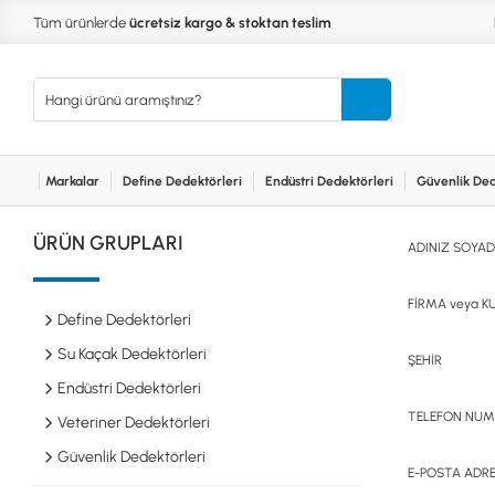
Tüm ürünlerde
ücretsiz kargo & stoktan teslim
Markalar
Define Dedektörleri
Endüstri Dedektörleri
Güvenlik Ded
Kurumsal
Markalar
Bayilerimiz
Teknik Servis
İlet
MARKALAR
KULLA
ÜRÜN GRUPLARI
ADINIZ SOYAD
XP
NUGGE
RUTUS DEDEKTÖR
PİNPOİ
Define
FISHER
PULSE 
FİRMA veya K
Dedektörleri
Define Dedektörleri
TEKNETICS
SU GEÇ
MINELAB
TEK PA
Su Kaçak Dedektörleri
ŞEHİR
GARRETT
YENİ B
Endüstri Dedektörleri
NOKTA
Endüstri
TELEFON NUM
Veteriner Dedektörleri
Dedektörleri
LORENZ
DETECH
Güvenlik Dedektörleri
E-POSTA ADRE