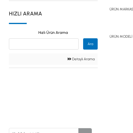
Güvenlik
ÜRÜN MARKAS
HIZLI ARAMA
Dedektörleri
Hızlı Ürün Arama
ÜRÜN MODELİ
Altın Eleme
Ara
Kitleri
Detaylı Arama
0533 061 73 68
0533 206 6086
0212 222 12 61
0332 321 45 59