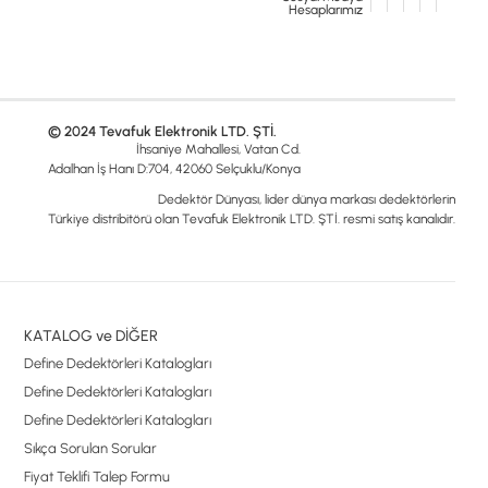
Hesaplarımız
© 2024 Tevafuk Elektronik LTD. ŞTİ.
İhsaniye Mahallesi, Vatan Cd.
Adalhan İş Hanı D:704, 42060 Selçuklu/Konya
Dedektör Dünyası, lider dünya markası dedektörlerin
Türkiye distribitörü olan Tevafuk Elektronik LTD. ŞTİ. resmi satış kanalıdır.
KATALOG ve DİĞER
Define Dedektörleri Katalogları
Define Dedektörleri Katalogları
Define Dedektörleri Katalogları
Sıkça Sorulan Sorular
Fiyat Teklifi Talep Formu